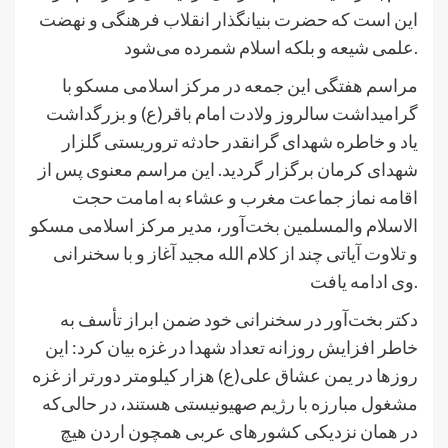
این است که حضرت بنیانگذار انقلاب فرهنگی و نهضت
علمی شیعه و بلکه اسلام شمرده می‌شود.
مراسم هفتگی این جمعه در مرکز اسلامی مسکو با
گرامیداشت سالروز ولادت امام باقر(ع) و بزرگداشت
یاد و خاطره شهدای گرانقدر حادثه تروریستی گلزار
شهدای کرمان برگزار گردید. این مراسم معنوی پس از
اقامه نماز جماعت مغرب و عشاء به امامت حجت
الاسلام والمسلمین بخت‌آور، مدیر مرکز اسلامی مسکو
و تلاوت آیاتی چند از کلام الله مجید آغاز و با سخنرانی
وی ادامه یافت.
دکتر بخت‌آور در سخنرانی خود ضمن ابراز تأسف به
خاطر افزایش روزانه تعداد شهدا در غزه بیان کرد: این
روزها در یمن عشاق علی(ع) هزار کیلومتر دورتر از غزه
مشغول مبارزه با رژیم صهیونیستی هستند، در حالی‌که
در همان نزدیکی کشورهای عربی همچون اردن هیچ