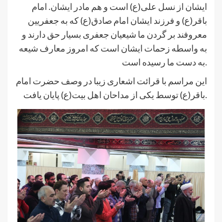
ایشان از نسل علی(ع) است و هم مادر ایشان. امام
باقر(ع) و فرزند ایشان امام صادق(ع) که به جعفریین
معروفند بر گردن ما شیعیان جعفری بسیار حق دارند و
به واسطه زحمات ایشان است که امروز معارف شیعه
به دست ما رسیده است.
این مراسم با قرائت اشعاری زیبا در وصف حضرت امام
باقر(ع) توسط یکی از مداحان اهل بیت(ع) پایان یافت.