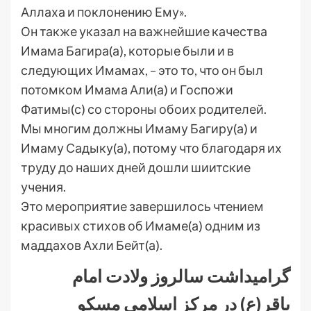
Аллаха и поклонению Ему».
Он также указал на важнейшие качества
Имама Багира(а), которые были и в
следующих Имамах, – это то, что он был
потомком Имама Али(а) и Госпожи
Фатимы(с) со стороны обоих родителей.
Мы многим должны Имаму Багиру(а) и
Имаму Садыку(а), потому что благодаря их
труду до наших дней дошли шиитские
учения.
Это мероприятие завершилось чтением
красивых стихов об Имаме(а) одним из
маддахов Ахли Бейт(а).
گرامیداشت سالروز ولادت امام
باقر(ع) در مرکز اسلامی مسکو