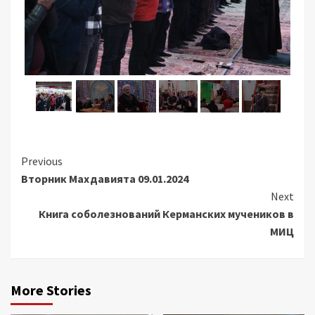
Continue
Previous
Вторник Махдавията 09.01.2024
Reading
Next
Книга соболезнований Керманских мучеников в
МИЦ
More Stories