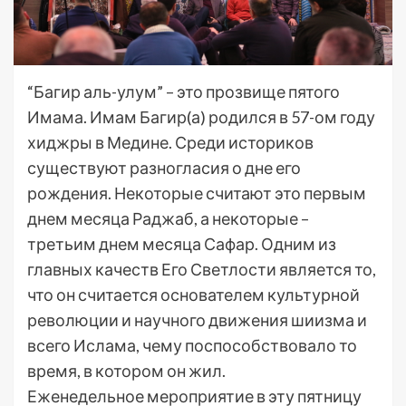
“Багир аль-улум” – это прозвище пятого
Имама. Имам Багир(а) родился в 57-ом году
хиджры в Медине. Среди историков
существуют разногласия о дне его
рождения. Некоторые считают это первым
днем месяца Раджаб, а некоторые –
третьим днем месяца Сафар. Одним из
главных качеств Его Светлости является то,
что он считается основателем культурной
революции и научного движения шиизма и
всего Ислама, чему поспособствовало то
время, в котором он жил.
Еженедельное мероприятие в эту пятницу