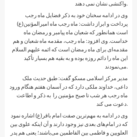
واکنشی نشان نمی دهند.
وی در ادامه سخنان خود به ذکر فضایل ماه رجب
پرداخت و ابراز داشت: ماه رجب ماه امیرالمؤنین(ع)
است همانطور که شعبان ماه پیامبر و رمضان ماه
خداست. وی افزود: ماه رجب، مقدمه ماه شعبان و هم
مقدمه‌ای برای ماه رمضان است که ائمه علیهم السلام
این ماه را دائم روزه بوده و به بقیه هم بسیار تأکید
می‌نمودند.
مدیر مرکز اسلامی مسکو گفت: طبق حدیث ملک
داعی، خداوند ملکی دارد که در آسمان هفتم هنگام ورود
ماه رجب هر شب تا صبح مؤمنین را به ذکر و اطاعت
دعوت می کند.
وی در ادامه به مهم‌ترین صفت امام باقر(ع) اشاره نمود
که در امام‌های بعدی نیز وجود دارند و آن اینکه علوی بین
العلویین و فاطمی بین الفاطمین می‌باشند؛ یعنی هم پدر