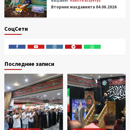
махдавият
Новости из центра
Вторник махдавията 04.08.2026
СоцСети
Facebook
Youtube
Instagram
Telegram
Whatsapp
Последние записи