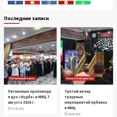
Facebook
Youtube
Instagram
Telegram
Whatsapp
Последние записи
Пятничный намаз
Новости из центра
Пятничные проповеди
Третий вечер
и дуа «Нудба» в МИЦ 7
траурных
августа 2026 г.
мероприятий Арбаина
в МИЦ
07.08.2026
06.08.2026