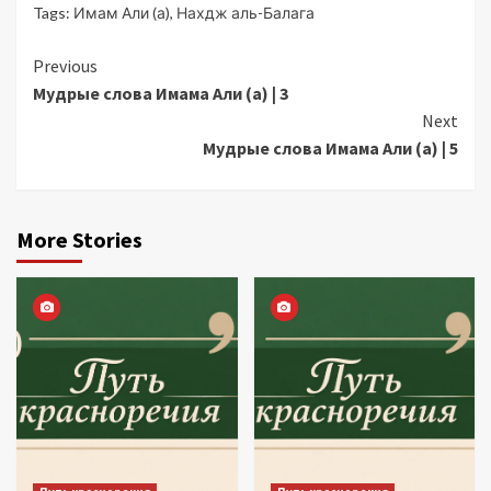
Tags:
Имам Али (а)
,
Нахдж аль-Балага
Continue
Previous
Мудрые слова Имама Али (а) | 3
Reading
Next
Мудрые слова Имама Али (а) | 5
More Stories