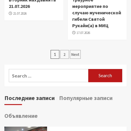
21.07.2026
мероприятие по
случаю мученической
21.07.2026
гибели Святой
Рукайи(а) в МИЦ
17.07.2026
Posts
1
2
Next
pagination
Search
for:
Последние записи
Популярные записи
Объявление