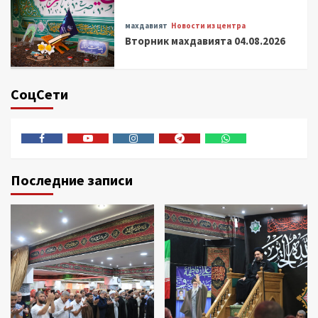
махдавият
Новости из центра
Вторник махдавията 04.08.2026
СоцСети
Facebook
Youtube
Instagram
Telegram
Whatsapp
Последние записи