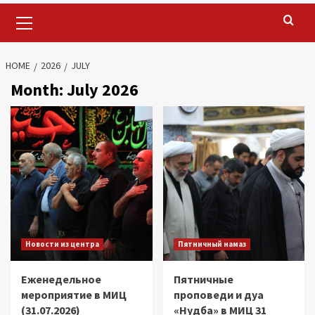
Primary
Menu
HOME
2026
JULY
Month:
July 2026
Новости из центра
Пятничный намаз
Еженедельное
Пятничные
мероприятие в МИЦ
проповеди и дуа
(31.07.2026)
«Нудба» в МИЦ 31