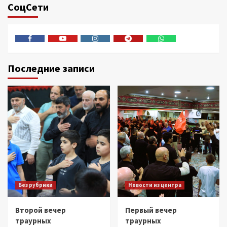
СоцСети
Facebook
Youtube
Instagram
Telegram
Whatsapp
Последние записи
Без рубрики
Новости из центра
Второй вечер
Первый вечер
траурных
траурных