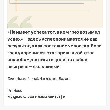
«Не имеет успеха тот, в ком грех возымел
успех» — здесь успех понимается не как
результат, а как состояние человека. Если
грех укоренился, стал привычкой, стал
способом достигать цели, то любой
выигрыш — фальшивый.
Tags:
Имам Али (а)
,
Нахдж аль-Балага
Continue
Previous
Мудрые слова Имама Али (а) | 9
Reading