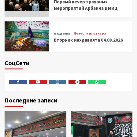
Первый вечер траурных
мероприятий Арбаина в МИЦ
махдавият
Новости из центра
Вторник махдавията 04.08.2026
СоцСети
Facebook
Youtube
Instagram
Telegram
Whatsapp
Последние записи