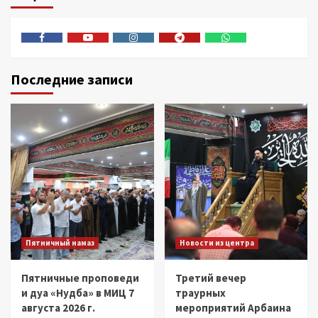
Facebook
Youtube
Instagram
Telegram
Whatsapp
Последние записи
Пятничный намаз
Новости из центра
Пятничные проповеди
Третий вечер
и дуа «Нудба» в МИЦ 7
траурных
августа 2026 г.
мероприятий Арбаина