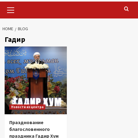
Primary
Menu
HOME
BLOG
Гадир
Новости из центра
Празднование
благословенного
праздника Гадир Хум