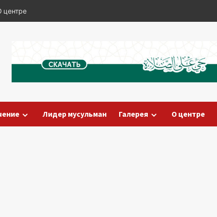
О центре
чение
Лидер мусульман
Галерея
О центре