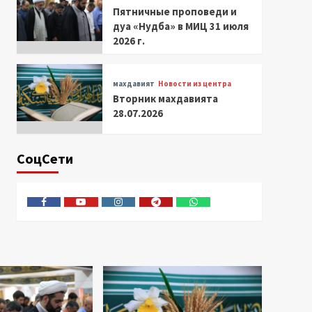
Пятничные проповеди и
дуа «Нудба» в МИЦ 31 июля
2026 г.
махдавият
Новости из центра
Вторник махдавията
28.07.2026
СоцСети
Facebook
Youtube
Instagram
Telegram
Whatsapp