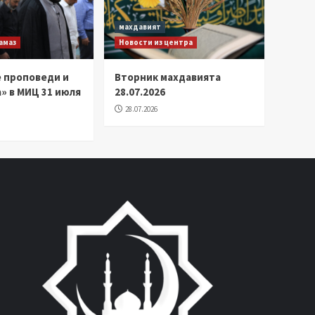
махдавият
амаз
Новости из центра
 проповеди и
Вторник махдавията
» в МИЦ 31 июля
28.07.2026
28.07.2026