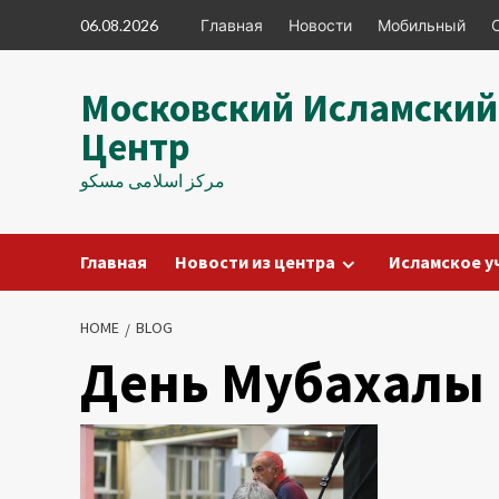
Skip
06.08.2026
Главная
Новости
Мобильный
to
content
Московский Исламский
Центр
مرکز اسلامی مسکو
Главная
Новости из центра
Исламское у
HOME
BLOG
День Мубахалы