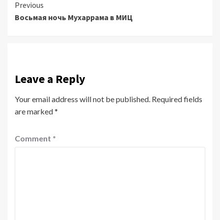
Continue
Previous
Восьмая ночь Мухаррама в МИЦ
Reading
Leave a Reply
Your email address will not be published.
Required fields
are marked
*
Comment
*