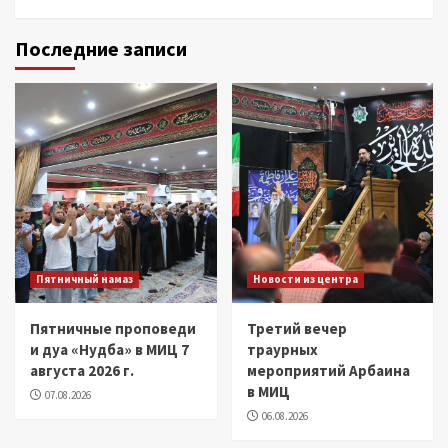
Facebook
Youtube
Instagram
Telegram
Whatsapp
Последние записи
Пятничный намаз
Новости из центра
Пятничные проповеди
Третий вечер
и дуа «Нудба» в МИЦ 7
траурных
августа 2026 г.
мероприятий Арбаина
в МИЦ
07.08.2026
06.08.2026