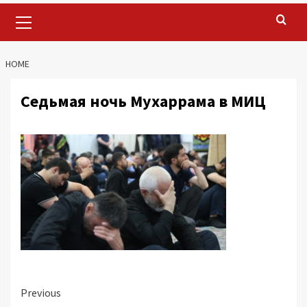
Primary
Menu
HOME
Седьмая ночь Мухаррама в МИЦ
Continue
Previous