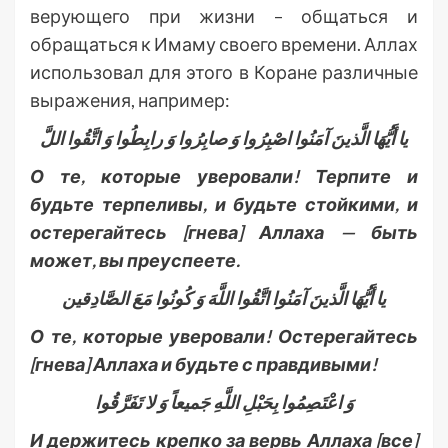
верующего при жизни – общаться и
обращаться к Имаму своего времени. Аллах
использовал для этого в Коране различные
выражения, например:
یا أَیُّهَا الَّذینَ آمَنُوا اصْبِرُوا وَ صابِرُوا وَ رابِطُوا وَ اتَّقُوا اللَّ
О те, которые уверовали! Терпите и
будьте терпеливы, и будьте стойкими, и
остерегайтесь [гнева] Аллаха — быть
может, вы преуспеете.
یا أَیُّهَا الَّذینَ آمَنُوا اتَّقُوا اللَّهَ وَ کُونُوا مَعَ‏ الصَّادِقین
О те, которые уверовали! Остерегайтесь
[гнева] Аллаха и будьте с правдивыми!
وَ اعْتَصِمُوا بِحَبْلِ اللَّهِ جَمیعاً وَ لا تَفَرَّقُوا
И держитесь крепко за вервь Аллаха [все]