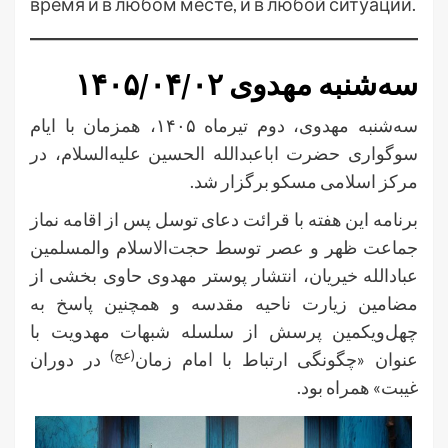
время и в любом месте, и в любой ситуации.
سه‌شنبه مهدوی ۱۴۰۵/۰۴/۰۲
سه‌شنبه مهدوی، دوم تیرماه ۱۴۰۵، همزمان با ایام
سوگواری حضرت اباعبدالله الحسین علیه‌السلام، در
مرکز اسلامی مسکو برگزار شد.
برنامه این هفته با قرائت دعای توسل پس از اقامه نماز
جماعت ظهر و عصر توسط حجت‌الاسلام والمسلمین
عبادالله خیریان، انتشار پوستر مهدوی حاوی بخشی از
مضامین زیارت ناحیه مقدسه و همچنین پاسخ به
چهل‌ویکمین پرسش از سلسله شبهات مهدویت با
(عج)
عنوان «چگونگی ارتباط با امام زمان
در دوران
غیبت» همراه بود.