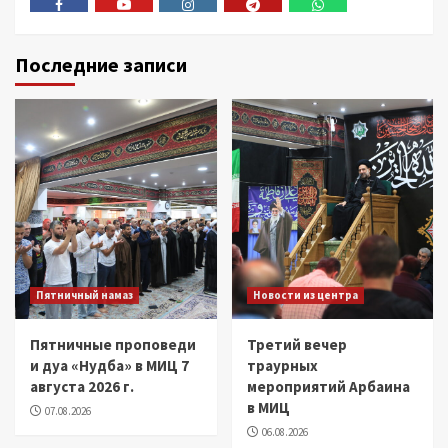
Facebook
Youtube
Instagram
Telegram
Whatsapp
Последние записи
Пятничный намаз
Новости из центра
Пятничные проповеди
Третий вечер
и дуа «Нудба» в МИЦ 7
траурных
августа 2026 г.
мероприятий Арбаина
в МИЦ
07.08.2026
06.08.2026