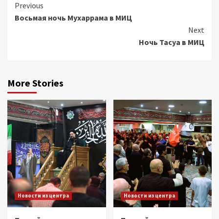
Continue
Previous
Восьмая ночь Мухаррама в МИЦ
Reading
Next
Ночь Тасуа в МИЦ
More Stories
Новости из центра
Новости из центра