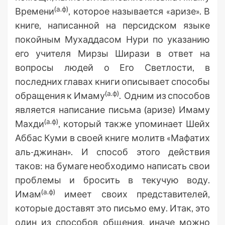
(а.ф)
Времени
, которое называется «аризе». В
книге, написанной на персидском языке
покойным Мухаддасом Нури по указанию
его учителя Мирзы Ширази в ответ на
вопросы людей о Его Светлости, в
последних главах книги описывает способы
(а.ф)
обращения к Имаму
. Одним из способов
является написание письма (аризе) Имаму
(а.ф)
Махди
, который также упоминает Шейх
Аббас Куми в своей книге молитв «Мафатих
аль-джинан». И способ этого действия
таков: на бумаге необходимо написать свои
проблемы и бросить в текучую воду.
(а.ф)
Имам
имеет своих представителей,
которые доставят это письмо ему. Итак, это
один из способов общения, иначе можно