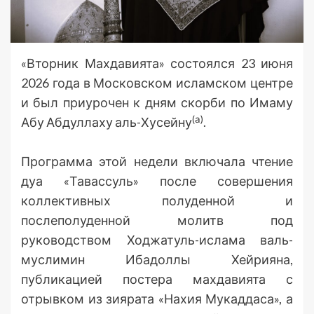
«Вторник Махдавията» состоялся 23 июня
2026 года в Московском исламском центре
и был приурочен к дням скорби по Имаму
(а)
Абу Абдуллаху аль-Хусейну
.
Программа этой недели включала чтение
дуа «Тавассуль» после совершения
коллективных полуденной и
послеполуденной молитв под
руководством Ходжатуль-ислама валь-
муслимин Ибадоллы Хейрияна,
публикацией постера махдавията с
отрывком из зиярата «Нахия Мукаддаса», а