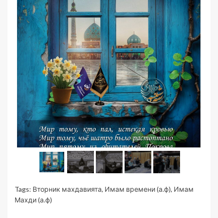
Tags:
Вторник махдавията
,
Имам времени (а.ф)
,
Имам
Махди (а.ф)