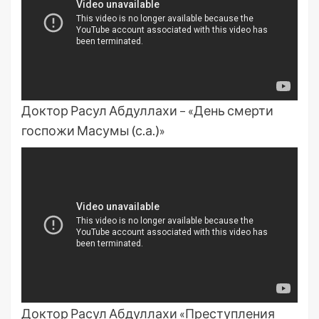
Доктор Расул Абдуллахи – «День смерти
госпожи Масумы (с.а.)»
Доктор Расул Абдуллахи «Преступления