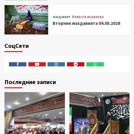
махдавият
Новости из центра
Вторник махдавията 04.08.2026
СоцСети
Facebook
Youtube
Instagram
Telegram
Whatsapp
Последние записи