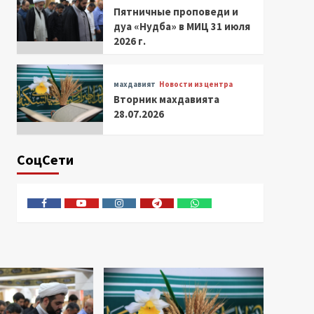
Пятничные проповеди и
дуа «Нудба» в МИЦ 31 июля
2026 г.
махдавият
Новости из центра
Вторник махдавията
28.07.2026
СоцСети
Facebook
Youtube
Instagram
Telegram
Whatsapp