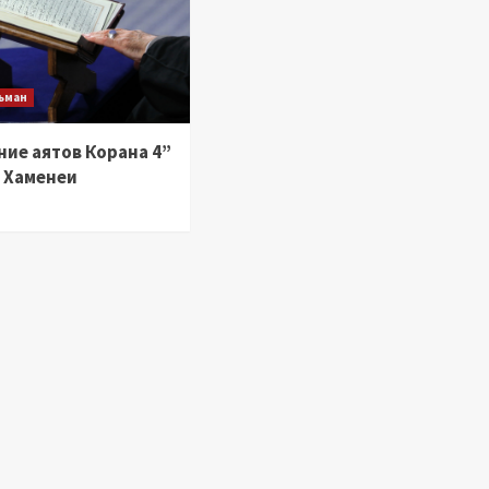
ьман
ние аятов Корана 4”
а Хаменеи