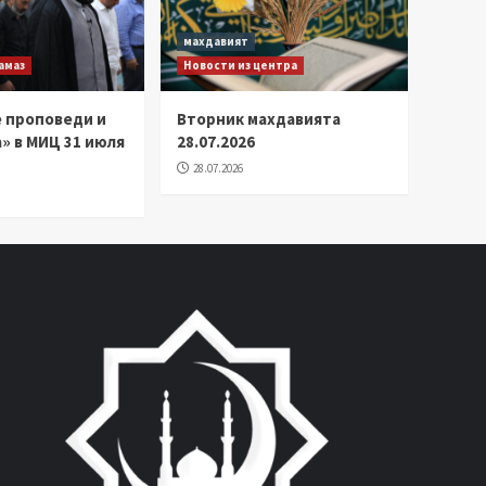
махдавият
амаз
Новости из центра
 проповеди и
Вторник махдавията
» в МИЦ 31 июля
28.07.2026
28.07.2026