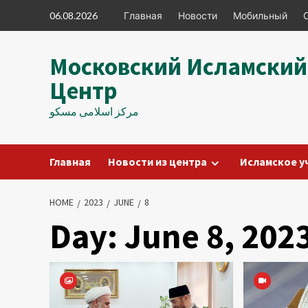
Skip
06.08.2026
Главная
Новости
Мобильный
to
content
Московский Исламский
Центр
مرکز اسلامی مسکو
Главная
Новости из центра
Исламское у
HOME
2023
JUNE
8
Day:
June 8, 202