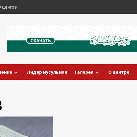
О центре
чение
Лидер мусульман
Галерея
О центре
3