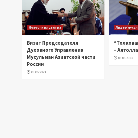
Новости из центра
Лидер мусул
Визит Председателя
“Толкова
Духовного Управления
– Аятолл
Мусульман Азиатской части
08.06.2023
России
08.06.2023