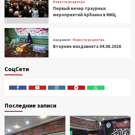
Новости из центра
Первый вечер траурных
мероприятий Арбаина в МИЦ
махдавият
Новости из центра
Вторник махдавията 04.08.2026
СоцСети
Facebook
Youtube
Instagram
Telegram
Whatsapp
Последние записи