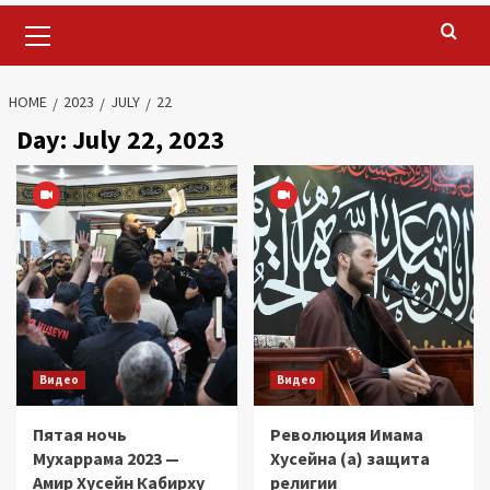
Primary
Menu
HOME
2023
JULY
22
Day:
July 22, 2023
Видео
Видео
Пятая ночь
Революция Имама
Мухаррама 2023 —
Хусейна (а) защита
Амир Хусейн Кабирху
религии