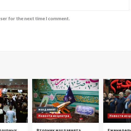
ser for the next time I comment.
махдавият
Новости из центра
Новости из 
раурных
Вторник махдавията
Еженедел