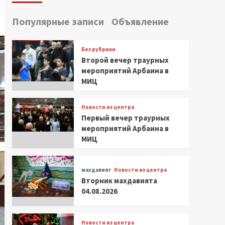
Популярные записи
Объявление
Без рубрики
Второй вечер траурных
мероприятий Арбаина в
МИЦ
Новости из центра
Первый вечер траурных
мероприятий Арбаина в
МИЦ
махдавият
Новости из центра
Вторник махдавията
04.08.2026
Новости из центра