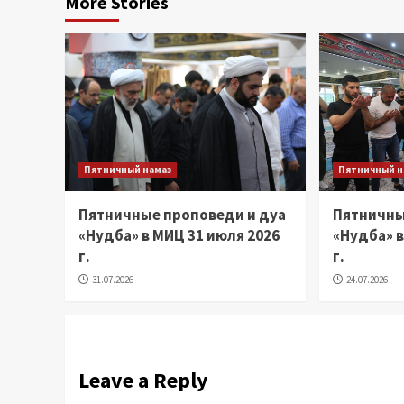
More Stories
Пятничный намаз
Пятничный н
Пятничные проповеди и дуа
Пятничны
«Нудба» в МИЦ 31 июля 2026
«Нудба» в
г.
г.
31.07.2026
24.07.2026
Leave a Reply