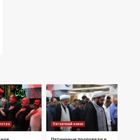
центра
Пятничный намаз
ьное
Пятничные проповеди и