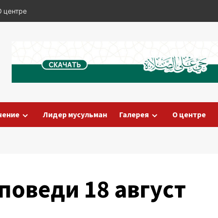
О центре
чение
Лидер мусульман
Галерея
О центре
оведи 18 август