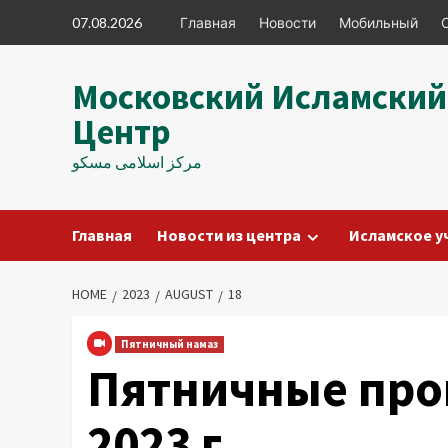
Skip
07.08.2026
Главная
Новости
Мобильный
to
content
Московский Исламский
Центр
مرکز اسلامی مسکو
Главная
Новости из центра
Исламское у
HOME
2023
AUGUST
18
Пятничный намаз
Пятничные проп
2023 г.