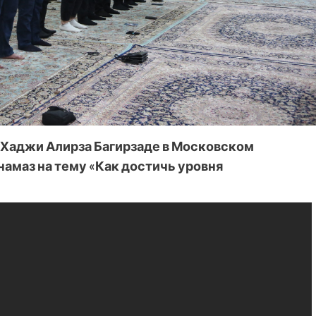
м Хаджи Алирза Багирзаде в Московском
амаз на тему «Как достичь уровня