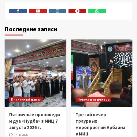
Facebook
Youtube
Instagram
Telegram
Whatsapp
Последние записи
Пятничный намаз
Новости из центра
Пятничные проповеди
Третий вечер
и дуа «Нудба» в МИЦ 7
траурных
августа 2026 г.
мероприятий Арбаина
в МИЦ
07.08.2026