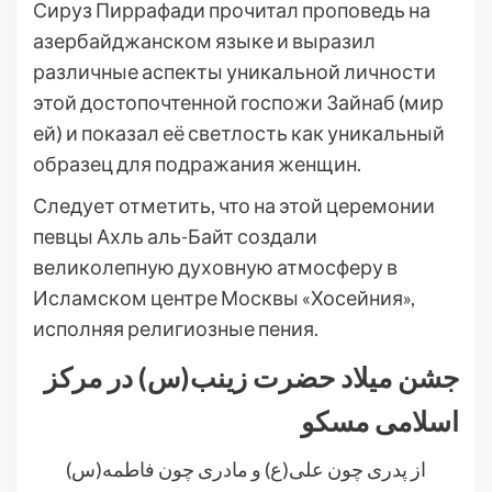
Сируз Пиррафади прочитал проповедь на
азербайджанском языке и выразил
различные аспекты уникальной личности
этой достопочтенной госпожи Зайнаб (мир
ей) и показал её светлость как уникальный
образец для подражания женщин.
Следует отметить, что на этой церемонии
певцы Ахль аль-Байт создали
великолепную духовную атмосферу в
Исламском центре Москвы «Хосейния»,
исполняя религиозные пения.
جشن میلاد حضرت زینب(س) در مرکز
اسلامی مسکو
از پدری چون علی(ع) و مادری چون فاطمه(س)