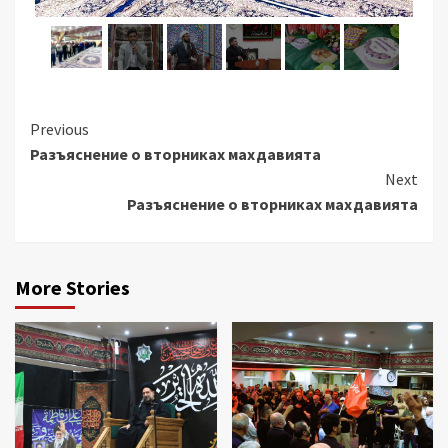
Continue
Previous
Разъяснение о вторниках махдавията
Reading
Next
Разъяснение о вторниках махдавията
More Stories