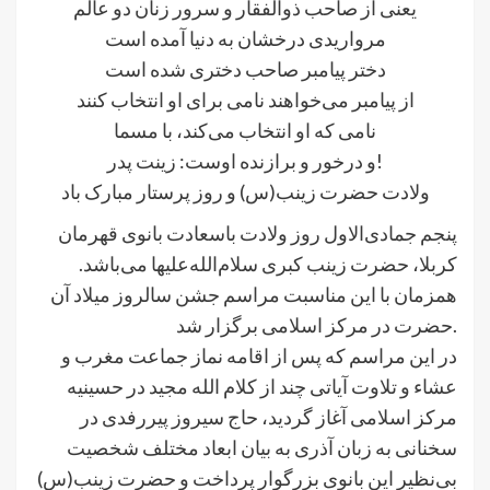
یعنی از صاحب ذوالفقار و سرور زنان دو عالم
مرواریدی درخشان به دنیا آمده است
دختر پیامبر صاحب دختری شده است
از پیامبر می‌خواهند نامی برای او انتخاب کنند
نامی که او انتخاب می‌کند، با مسما
و درخور و برازنده اوست: زینت پدر!
ولادت حضرت زینب(س) و روز پرستار مبارک باد
پنجم جمادی‌الاول روز ولادت باسعادت بانوی قهرمان
کربلا، حضرت زینب کبری سلام‌الله‌علیها می‌باشد.
همزمان با این مناسبت مراسم جشن سالروز میلاد آن
حضرت در مرکز اسلامی برگزار ‌شد.
در این مراسم که پس از اقامه نماز جماعت مغرب و
عشاء و تلاوت آیاتی چند از کلام الله مجید در حسینیه
مرکز اسلامی آغاز گردید، حاج سیروز پیررفدی در
سخنانی به زبان آذری به بیان ابعاد مختلف شخصیت‏
بی‏‌نظیر این بانوی بزرگوار پرداخت و حضرت زینب(س)