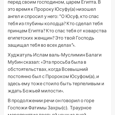
перед своим господином, царем Египта. В
это время к Пророку Юсуфу(а) низошел
ангел и спросил у него: “О Юсуф, кто спас
тебя из глубины колодца? Кто сделал тебя
принцем Египта? Кто спас тебя от коварства
египетских женщин? Это твой Господь
защищал тебя во всех делах”».
Худжатуль Ислам валь-Муслимин Балаги
Мубин сказал: «Эта просьба была в
обстоятельствах, когда Всевышний
постоянно был с Пророком Юсуфом(а), и
здесь ему тоже стоило быть терпеливым и
ждать Божьей милости».
В продолжении речи он говорил о горе
Госпожи Фатимы Захры(с). Траурное
мероприятие третьей ночи из дней