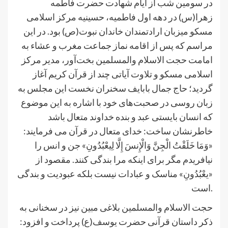
در سومین شب از ایام شهادت حضرت فاطمه
زهرا(س) در دهه اول فاطمیه، حسینیه مرکز اسلامی
مسکو میزبان ارادتمندان خاندان نبوت(ص) بود. در این
مراسم که پس از اقامه نماز جماعت مغرب و عشاء به
امامت حجت الاسلام والمسلمین بخت‌آور، مدیر مرکز
اسلامی مسکو و تلاوت آیاتی چند از قرآن کریم آغاز
گردید؛ حاج جمال بابایف سخنران نخست این مجلس به
زبان روسی در صحبت‌های خود با اشاره به این موضوع
که انسان بایستی عبد و بنده خداوند متعال باشد
خاطرنشان ساخت: خدای متعال در قرآن می فرمایند:
«وَمَا خَلَقْتُ الْجِنَّ وَالْإِنسَ إِلَّا لِیعْبُدُونِ» جن و انس را
نیافریدم مگر برای اینکه مرا بندگی کنند. مقصود از
«یعْبُدُونِ» مناسک و عبادات نیست بلکه عبودیت و بندگی
است.
حجت ‌الاسلام‌ والمسلمین بلاغی مبین نیز در سخنانی به
ذکر داستان قرآنی حضرت یوسف(ع) پرداخت و افزود: