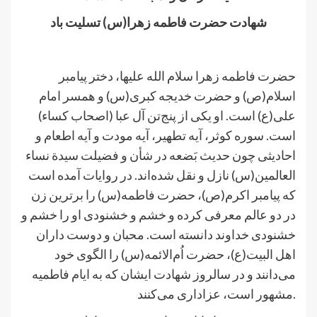
شهادت حضرت فاطمه زهرا(س) تسلیت
باد
.
حضرت فاطمه زهرا سلام الله علیها، دختر پیامبر
اسلام(ص) و حضرت خدیجه کبری(س) و همسر امام
علی(ع) است. او یکی از پنج‌تن آل‌ عبا (اصحاب کساء)
است. سوره کوثر، آیه تطهیر، آیه مودت و آیه اطعام و
احادیثی چون حدیث بَضعه در شأن و فضیلت سیدة نساء
العالمین(س) نازل و نقل شده‌اند. در روایات آمده است
که پیامبر اکرم(ص)، حضرت فاطمه(س) را برترین زن
در دو عالم معرفی کرده و خشم و خشنودی او را خشم و
خشنودی خداوند دانسته است. محبان و دوست داران
اهل البیت(ع)، حضرت اُم‌الائمه(س) را الگوی خود
می‌دانند و در سالروز شهادت ایشان که به ایام فاطمیه
مشهور است، عزاداری می‌کنند.