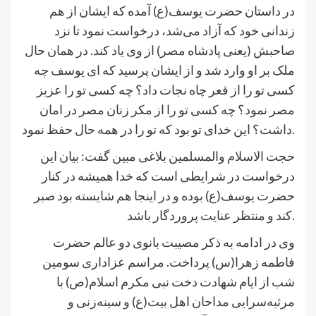
در داستان حضرت یوسف(ع) آ‌مده که ایشان از هم
زندانی خود که آزاد می‌شد، درخواست نمود تا نزد
صاحبش (یعنی پادشاه مصر) از وی یاد کند. در همان حال
ملک بر او وارد شد و از ایشان پرسید که ای یوسف چه
کسی تو را از قعر چاه نجات داد؟ چه کسی تو را عزیز
مصر نمود؟ چه کسی تو را از مکر زنان مصر در امان
داشت؟ این خدای تو بود که تو را در همه حال حفظ نمود.
حجت ‌الاسلام‌ والمسلمین بلاغی مبین گفت: بیان این
درخواست در شرایطی است که خدا همیشه در کنار
حضرت یوسف(ع) بوده و در اینجا هم شایسته بود صبر
کند و منتظر عنایت پروردگار باشد.
وی در ادامه به ذکر مصیبت بانوی دو عالم حضرت
فاطمه زهرا(س) پرداخت. مراسم عزاداری سومین
شب از ایام شهادت دخت نبی مکرم اسلام(ص) با
مرثیه‌سرایی مداحان اهل بیت(ع) و سینه‌زنی و