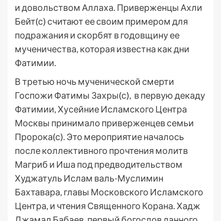
и довольством Аллаха. Приверженцы Ахли
Бейт(с) считают ее своим примером для
подражания и скорбят в годовщину ее
мученичества, которая известна как дни
Фатимии.
В третью ночь мученической смерти
Госпожи Фатимы Захры(с), в первую декаду
Фатимии, Хусейние Исламского Центра
Москвы принимало приверженцев семьи
Пророка(с). Это мероприятие началось
после коллективного прочтения молитв
Магриб и Иша под предводительством
Худжатуль Ислам валь-Муслимин
Бахтавара, главы Московского Исламского
Центра, и чтения Священного Корана. Хадж
Джамал Бабаев, первый богослов данного