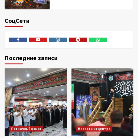
СоцСети
Facebook
Youtube
Instagram
Telegram
Whatsapp
Последние записи
Пятничный намаз
Новости из центра