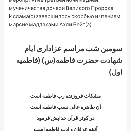
мученичества дочери Великого Пророка
Ислама(с) завершилось скорбью и чтением
марсие маддахами Ахли Бейт(а).
.
سومین شب مراسم عزاداری ایام
شهادت حضرت فاطمه(س) (فاطمیه
اول)
.
مشکات فروزنده رب فاطمه است
آن طاهره عالی نسب فاطمه است
در کوثر قرآن خدایش فرمود
آئینه عرفان و ادب فاطمه است