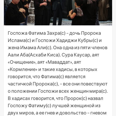
Госпожа Фатима Захра(с) – дочь Пророка
Ислама(с) и Госпожи Хадиджи Кубры(с) и
жена Имама Али(с). Она одна из пяти членов
Аали Аба(Асхаби Киса). Сура Каусар, аят
«Очищение», аят «Маваддат», аят
«Кормление» и такие хадисы, в которых
говорится, что Фатима(с) является
частичкой Пророка(с), – все они повествуют
о положении Госпожи всех женщин мира(с).
В хадисах говорится, что Пророк(с) назвал
Госпожу Фатиму(с) лучшей женщиной из
двух миров, а ее гнев и довольство – гневом