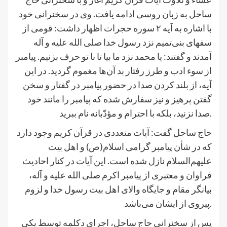
ساحل به زبان روسی ادامه یافت. وی در سخنرانی خود
با اشاره به آیه ۲ سوره حجرات اظهار داشت: قومى از
سفهاى بنى‌تمیم نزد رسول خدا صلی الله علیه و آله
آمدند و گفتند: یا محمد نزد ما بیا تا با تو حرف بزنیم. پیامبر
از سوء ادب و طرز رفتار بد آن‌ها مغموم گردید. در اين
آيه، از بلند كردن صدا در حضور پيامبر در گفتار و سخن
گفتن پرهیز و نیز سفارش شده كه پيامبر را مانند خود
صدا نزنيد، بلكه با احترام و مؤدّبانه نام ببريد.
حاج ساحل گفت: آیات متعددی در قرآن کریم وجود دارد
که در شأن پیامبر گرامی اسلام(ص) و اهل بیت
علیهم‌السلام نازل شده است. این آیات در کنار احادیث
فراوان و معتبری از پیامبر اکرم صلی الله علیه و آله،
بیانگر مقام و جایگاه والای اهل بیت رسول خدا و لزوم
پیروی از ایشان می‌باشد.
پس از سخنرانی حاج ساحل، اجرای دکلمه توسط یکی