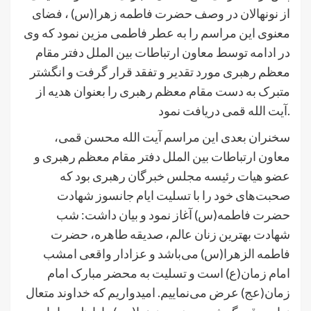
از نونهالان در وصف حضرت فاطمه زهرا(س) ، فضای
معنوی این مراسم را به عطر فاطمی مزین نمود که وی
در ادامه توسط معاون ارتباطات بین الملل دفتر مقام
معظم رهبری مورد تقدیر و تفقد قرار گرفت و انگشتر
متبرک به دست مقام معظم رهبری را بعنوان هدیه از
آیت الله قمی دریافت نمود.
سخنران بعدی این مراسم آیت الله محسن قمی،
معاون ارتباطات بین الملل دفتر مقام معظم رهبری و
عضو هیات رئیسه مجلس خبرگان رهبری بود که
صحبت‌های خود را با تسلیت ایام جانسوز شهادت
حضرت فاطمه(س) آغاز نمود و بیان داشت: شب
شهادت بهترین زنان عالم، صدیقه طاهره، حضرت
فاطمه الزهرا(س) می‌باشد و عزادار واقعی امشب
امام زمان(ع) است و تسلیت به محضر مبارک امام
زمان(عج) عرض می‌نماییم. امیدواریم که خداوند متعال