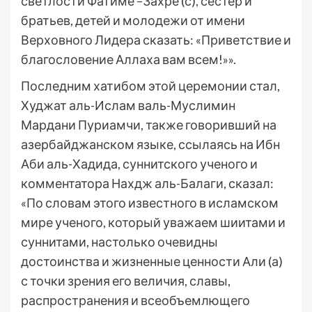
светлости Фатиме –Захре (с), сестер и
братьев, детей и молодежи от имени
Верховного Лидера сказать: «Приветствие и
благословение Аллаха вам всем!»».
Последним хатибом этой церемонии стал,
Худжат аль-Ислам валь-Муслимин
Мардани Пуриамчи, также говоривший на
азербайджанском языке, ссылаясь на Ибн
Аби аль-Хадида, суннитского ученого и
комментатора Нахдж аль-Балаги, сказал:
«По словам этого известного в исламском
мире ученого, который уважаем шиитами и
суннитами, настолько очевидны
достоинства и жизненные ценности Али (а)
с точки зрения его величия, славы,
распространения и всеобъемлющего