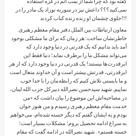
گفته بود که چرا شما از بمب اتم در غزه استفاده
نمی‌کنید؟؟؟ داعش نیز در سوریه نوزاد یک مادر را در
جلوی چشمان او زنده زنده کباب کردند!!!
معاون ارتباطات بین الملل دفتر مقام معظم رهبری
خاطرنشان ساخت: هر زمان که برای ما مشکلی بوجود
آمد باید بدانیم که یک قدرتی در دنیا وجود دارد که
می‌تواند مشکل ما را برطرف نماید؛ دنیا فقط این
ابرقدرت‌ها نیستند! یک قدرتی در دنیا وجود دارد که از هر
ابرقدرتی، قدرتش بیشتر است و آن خداوند متعال است
و ما بایستی تلاش کنیم که رابطه‌مان را با خدا خوب
نماییم. شهید سیدحسن نصرالله دبیرکل حزب الله لبنان،
در مصاحبه‌اش این موضوع را بیان داشت که «من
خدمت مقام معظم رهبری رسیدم و من هنوز جوان
بودم و به ایشان گفتم که دیگر خسته شده‌ام، می‌خواهم
به سراغ ادامه تحصیل بروم؛ مشکلات بسیار است؛
خسته هستم» . شهید نصرالله در ادامه گفت که مقام