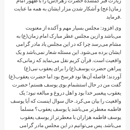
زیارت قبر گمشده حضرت زهرا(س) را با ظهور امام
زمان(عج) و آشکار شدن مزار ایشان به همه ما عنایت
فرماید.
وی افزود: مجلس بسیار مهم و آکنده از معنویت
می‌باشد و ازین مجلس عطر مبارک امام زمان(ع) به
مشام می‌رسد چرا که در این مجلس یاد مادر گرامی
ایشان برده می‌شود. این مسئله شعار نمی‌باشد و یک
واقعیت است. قرآن کریم نقل می‌نماید که زمانی‌که
پیراهن حضرت یوسف(ع) را برای یعقوب نبی(ع)
آوردند؛ فاصله آن‌ها نود فرسخ بود اما حضرت یعقوب(ع)
گفت من در حال استشمام بوی یوسف هستم! حضرت
یعقوب پیغمبر خدا بود و اهل دروغ و مبالغه نبود؛ یک
واقعیت را بیان می‌کرد. حال سوال اینست که آیا یوسف
فاطمه معطرتر می‌باشد یا یوسف یعقوب؟ مسلماَ
یوسف فاطمه هزاران با معطرتر از یوسف یعقوب
می‌باشد. پس می‌توانیم در این مجلس مادر گرامی