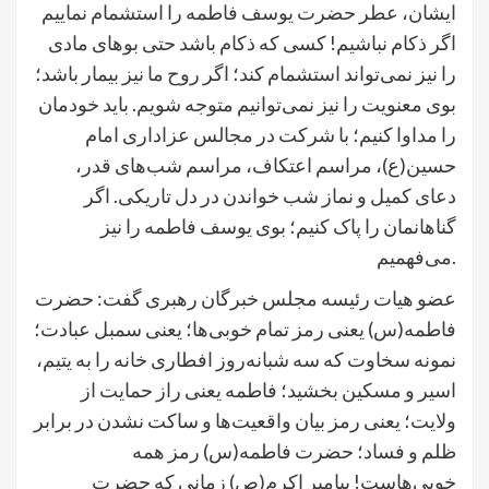
ایشان، عطر حضرت یوسف فاطمه را استشمام نماییم
اگر ذکام نباشیم! کسی که ذکام باشد حتی بوهای مادی
را نیز نمی‌تواند استشمام کند؛ اگر روح ما نیز بیمار باشد؛
بوی معنویت را نیز نمی‌توانیم متوجه شویم. باید خودمان
را مداوا کنیم؛ با شرکت در مجالس عزاداری امام
حسین(ع)، مراسم اعتکاف، مراسم شب‌های قدر،
دعای کمیل و نماز شب خواندن در دل تاریکی. اگر
گناهانمان را پاک کنیم؛ بوی یوسف فاطمه را نیز
می‌فهمیم.
عضو هیات رئیسه مجلس خبرگان رهبری گفت: حضرت
فاطمه(س) یعنی رمز تمام خوبی‌ها؛ یعنی سمبل عبادت؛
نمونه سخاوت که سه شبانه‌روز افطاری خانه را به یتیم،
اسیر و مسکین بخشید؛ فاطمه یعنی راز حمایت از
ولایت؛ یعنی رمز بیان واقعیت‌ها و ساکت نشدن در برابر
ظلم و فساد؛ حضرت فاطمه(س) رمز همه
خوبی‌هاست! پیامبر اکرم(ص) زمانی که حضرت