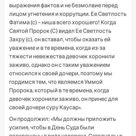
выражения фактов и не безмолвие перед
лицом угнетения и коррупции. Ее Светлость
Фатима (с) – ниша всего хорошего! Когда
Святой Пророк (С) видел Ее Светлость
Захру (с), он вставал, чтобы оказать ей
уважение и в те времена, когда из-за
тяжести невежества девочек хоронили
заживо, однако он с таким уважением
относился к своей дочери, поэтому мы
гордимся тем, что являемся Уммой
Пророка, который в те времена, когда
девочек хоронили заживо, он принес для
своей дочери суру Каусар».
Он продолжил: «Мы должны приложить
усилия, чтобы в День Суда были
воскрешены в виде человека. Сегодня вы в