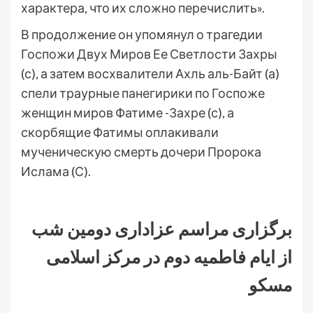
характера, что их сложно перечислить».
В продолжение он упомянул о трагедии
Госпожи Двух Миров Ее Светлости Захры
(с), а затем восхвалители Ахль аль-Байт (а)
спели траурные панегирики по Госпоже
женщин миров Фатиме -Захре (с), а
скорбящие Фатимы оплакивали
мученическую смерть дочери Пророка
Ислама (С).
.
برگزاری مراسم عزاداری دومین شب
از ایام فاطمیه دوم در مرکز اسلامی
مسکو