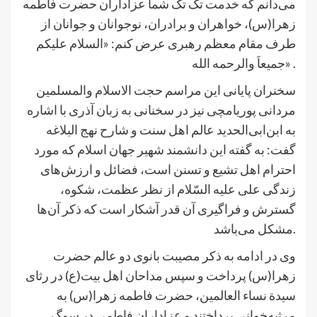
می‌دانم که خدمت تک تک شما عزاداران حضرت فاطمه
زهرا(س)، خواهران و برادران، نوجوانان و جوانان از
طرف مقام معظم رهبری عرض کنم: «السلام علیکم
جمیعاَ والرحمه الله» .
سخنران پایانی این مراسم حجت الاسلام والمسلمین
مردانی پوریامچی نیز در سخنانی به زبان آذری با اشاره
به ابن‌ابی‌الحدید عالم اهل سنت و شارح نهج البلاغه
گفت: به گفته این دانشمند شهیر جهان اسلام که مورد
احترام اهل تشیع و تسنن است، فضائل و ارزش‌هاى
زندگى على عليه السّلام از نظر عظمت، شكوه،
گسترش و فراگيرى آن قدر آشكار است كه ذكر آن‌ها
مشکل می‌باشد.
وی در ادامه به ذکر مصیبت بانوی دو عالم حضرت
زهرا(س) پرداخت و سپس مداحان اهل بیت(ع) در رثای
سیدة نساء العالمین، حضرت فاطمه زهرا(س) به
مرثیه‌خوانی پرداختند و عزاداران فاطمی در سوگ