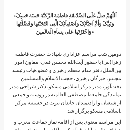
.
«اَللّهُمَّ صَلِّ عَلَى الصِّدّیقَةِ فاطِمَةَ الزَّکِیَّةِ حَبیبَةِ حَبیبِکَ
وَنَبِیِّکَ وَاُمِّ اَحِبّآئِکَ وَاَصْفِیآئِکَ الَّتِى انْتَجَبْتَها وَفَضَّلْتَها
وَاخْتَرْتَها عَلى نِسآءِ الْعالَمینَ»
.
دومین شب مراسم عزاداری شهادت حضرت فاطمه
زهرا(س) با حضور آیت‌الله محسن قمی، معاون امور
بین‌الملل دفتر مقام معظم رهبری و عضو هیات رئیسه
مجلس خبرگان رهبری، حجت الاسلام والمسلمین
بخت‌آور، مدیر مرکز اسلامی مسکو، دکتر شراحی مدیر
نمایندگی جامعه‌المصطفی العالمیه در روسیه و جمعی
از شیعیان و ارادتمندان خاندان نبوت در حسینیه مرکز
اسلامی مسکو برگزار شد.
این مراسم معنوی پس از اقامه نماز جماعت مغرب و
عشاء و تلاوت آیات قرآن کریم آغاز و با سخنرانی حاج