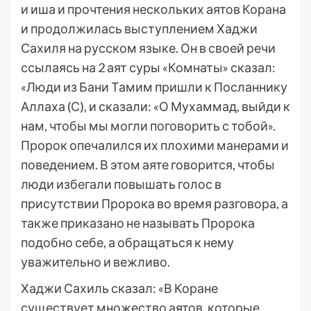
и иша и прочтения нескольких аятов Корана
и продолжилась выступлением Хаджи
Сахиля на русском языке. Он в своей речи
ссылаясь на 2 аят суры «Комнаты» сказал:
«Люди из Бани Тамим пришли к Посланнику
Аллаха (С), и сказали: «О Мухаммад, выйди к
нам, чтобы мы могли поговорить с тобой».
Пророк опечалился их плохими манерами и
поведением. В этом аяте говорится, чтобы
люди избегали повышать голос в
присутствии Пророка во время разговора, а
также приказано не называть Пророка
подобно себе, а обращаться к нему
уважительно и вежливо.
Хаджи Сахиль сказал: «В Коране
существует множество аятов, которые