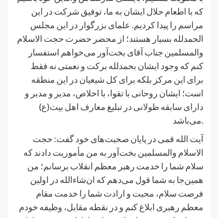
که با اطعام حلال ایشان به ما، توفیق شرکت در این
مراسم را پیدا کردیم. علمای بزرگوار در این مجلس
الحمدلله بسیار هستند؛ از محضر حضرت حجت الاسلام
والمسلمین جناب آقای بخت‌آور می‌خواهم استفسار
کنم که وجود ایشان بحمدلله برکت و نعمتی نه فقط
برای این مرکز بلکه برای کل شیعیان در این منطقه
است؛ ایشان روحانی با تقوا، با اخلاص، مدیر و مدبر و
دارای سابقه طولانی در تبلیغ معارف اهل بیت(ع)
می‌باشد.
آیت الله قمی در پایان صحبت‌های خود گفت: حجت
الاسلام والمسلمین بخت‌آور به من مأموریت دادند که
سلام شما را خدمت رهبر معظم انقلاب برسانم؛ من
همین‌جا به شما قول می‌دهم که ان‌شاءالله در اولین
فرصت سلام، محبت و ارادت شما را خدمت مقام
معظم رهبری ابلاغ کنم و در نقطه مقابل، وظیفه خودم