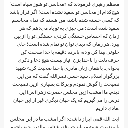
معظم رهبری فرمودند که «محاسن تو هنوز سیاه است؛
هیچ‌کدام از محاسن تو سفید نشده است؛ اگر قرار باشد
که کسی خسته شده باشد، من هستم که تمام محاسنم
سفید شده است؛ من چیزی به تو یاد می‌دهم که هر
زمان که احساس خستگی کردی، خستگی تو را از بین
ببرد. هر زمان که دیدی توان تو تمام شده است؛ جای
خلوتی پیدا کن و ده، پانزده دقیقه با خدا صحبت کن.
حرف دلت را با خدا بزن! نیاز نیست هیچ دعا و ذکری
بخوانی. با همان زبان مادری با خدا صحبت کن.» شهید
بزرگوار اسلام، سید حسن نصرالله گفت که من این
نصیحت را گوش نمودم و برکات بسیاری ازین نصیحت
دیدم. ما امشب ازین مجلس حضرت زهرا(س) این
درس را می‌گیریم که یک جهان دیگری غیر از این جهان
مادی داریم.
آیت الله قمی ابراز داشت: اگر امشب ما در این مجلس
با معنویت هستیم، بایستی قدرشناس والدین خود باشیم