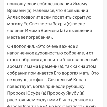
приношу свои соболезнования Имаму
Времени (а). Надеемся, что Всевышний
Аллах позволит всем посетить скрытую
могилу Ее Светлости Захры (с) после
явления Имама Времени (а) и выявления
места ее погребения».
Он дополнил: «Это очень важное и
наполненное духовностью собрание, и от
этого собрания доносится благословенный
аромат Имама Времени (а), так как на этом
собрании поминается Его дорогая мать. Это
не лозунг, это факт. Священный Коран
повествует, когда принесли рубашку
Пророка Юсуфа (а) Пророку Якубу (а)
расстояние между ними было девяносто
фарсах (почти 5 км), но Его Светлость Якуб