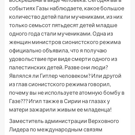
событиях Газы наблюдаете, какое большое
количество детей пали мучениками, из них
только семьсот пятьдесят детей младше
одного года стали мучениками. Одна из
женщин министров сионистского режима
официально объявила, что я получаю
удовольствие при виде смерти одного из
палестинских детей. Разве они люди?
Являлся ли Гитлер человеком? Или другой
из глав сионистского режима говорил,
почему вы не используете атомную бомбу в
Газе??? Игил также в Сирии на глазах у
матери зажарили живым ее младенца!
Заместитель администрации Верховного
Лидера по международным связям