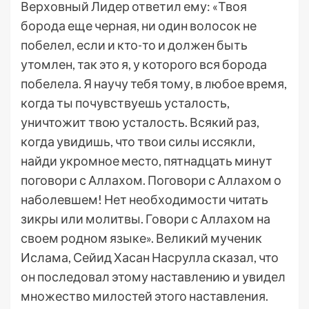
Верховный Лидер ответил ему: «Твоя
борода еще черная, ни один волосок не
побелел, если и кто-то и должен быть
утомлен, так это я, у которого вся борода
побелела. Я научу тебя тому, в любое время,
когда ты почувствуешь усталость,
уничтожит твою усталость. Всякий раз,
когда увидишь, что твои силы иссякли,
найди укромное место, пятнадцать минут
поговори с Аллахом. Поговори с Аллахом о
наболевшем! Нет необходимости читать
зикры или молитвы. Говори с Аллахом на
своем родном языке». Великий мученик
Ислама, Сейид Хасан Насрулла сказал, что
он последовал этому наставлению и увидел
множество милостей этого наставления.