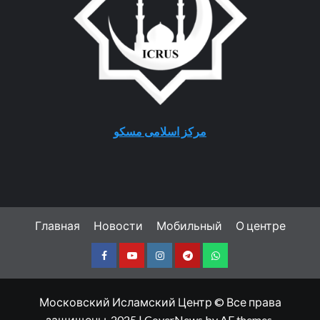
مرکز اسلامی مسکو
Главная
Новости
Мобильный
О центре
Facebook
Youtube
Instagram
Telegram
Whatsapp
Московский Исламский Центр © Все права
защищены. 2025
|
CoverNews
by AF themes.