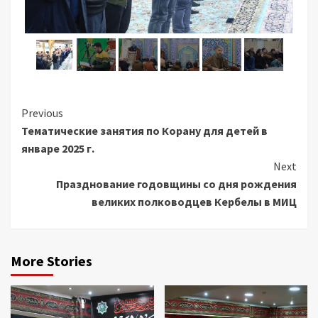
Continue
Previous
Тематические занятия по Корану для детей в
Reading
январе 2025 г.
Next
Празднование годовщины со дня рождения
великих полководцев Кербелы в МИЦ
More Stories