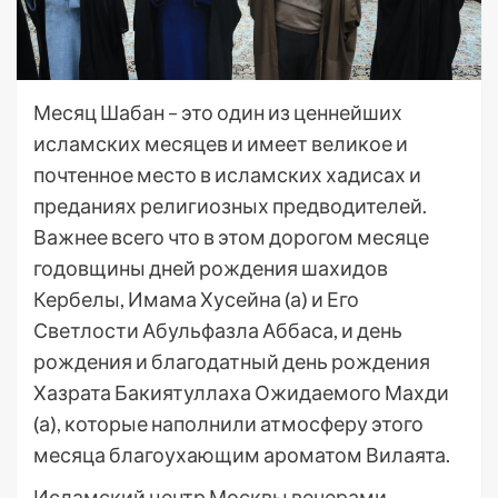
Месяц Шабан – это один из ценнейших
исламских месяцев и имеет великое и
почтенное место в исламских хадисах и
преданиях религиозных предводителей.
Важнее всего что в этом дорогом месяце
годовщины дней рождения шахидов
Кербелы, Имама Хусейна (а) и Его
Светлости Абульфазла Аббаса, и день
рождения и благодатный день рождения
Хазрата Бакиятуллаха Ожидаемого Махди
(а), которые наполнили атмосферу этого
месяца благоухающим ароматом Вилаята.
Исламский центр Москвы вечерами