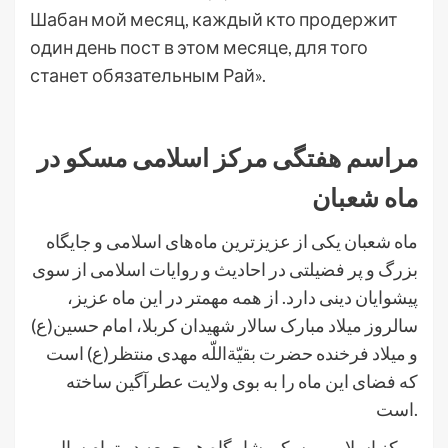
Шабан мой месяц, каждый кто продержит
один день пост в этом месяце, для того
станет обязательным Рай».
.
مراسم هفتگی مرکز اسلامی مسکو در
ماه شعبان
ماه شعبان یکی از عزیزترین ماه‌های اسلامی و جایگاه
بزرگ و پر فضیلتى در احادیث و روایات اسلامى از سوى
پیشوایان دینى دارد. از همه مهمتر در این ماه عزیز،
سالروز میلاد مبارک سالار شهیدان کربلا، امام حسین(ع)
و میلاد فرخنده حضرت بقیّة‌اللّه مهدی منتظر(ع) است
که فضای این ماه را به بوی ولایت عطرآگین ساخته
است.
مرکز اسلامی مسکو، شامگاه هر جمعه در تمام سال و