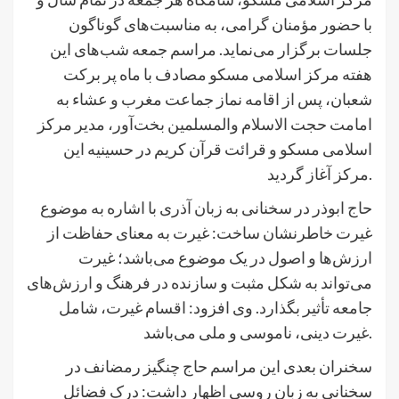
با حضور مؤمنان گرامی، به مناسبت‌های گوناگون
جلسات برگزار می‌نماید. مراسم جمعه شب‌های این
هفته مرکز اسلامی مسکو مصادف با ماه پر برکت
شعبان، پس از اقامه نماز جماعت مغرب و عشاء به
امامت حجت الاسلام والمسلمین بخت‌آور، مدیر مرکز
اسلامی مسکو و قرائت قرآن کریم در حسینیه این
مرکز آغاز گردید.
حاج ابوذر در سخنانی به زبان آذری با اشاره به موضوع
غیرت خاطرنشان ساخت: غیرت به معنای حفاظت از
ارزش‌ها و اصول در یک موضوع می‌باشد؛ غیرت
می‌تواند به شکل مثبت و سازنده در فرهنگ و ارزش‌های
جامعه تأثیر بگذارد. وی افزود: اقسام غیرت، شامل
غیرت دینی، ناموسی و ملی می‌باشد.
سخنران بعدی این مراسم حاج چنگیز رمضانف در
سخنانی به زبان روسی اظهار داشت: درک فضائل