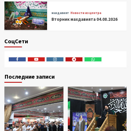
махдавият
Новости из центра
Вторник махдавията 04.08.2026
СоцСети
Facebook
Youtube
Instagram
Telegram
Whatsapp
Последние записи