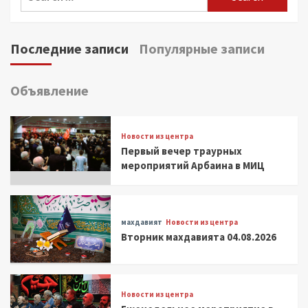
for:
Последние записи
Популярные записи
Объявление
Новости из центра
Первый вечер траурных
мероприятий Арбаина в МИЦ
махдавият
Новости из центра
Вторник махдавията 04.08.2026
Новости из центра