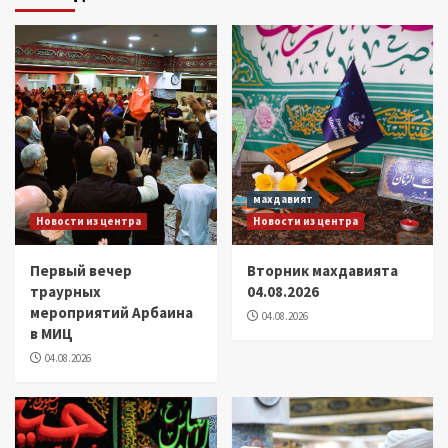
махдавият
Новости из центра
Новости из центра
Первый вечер
Вторник махдавията
траурных
04.08.2026
мероприятий Арбаина
04.08.2026
в МИЦ
04.08.2026