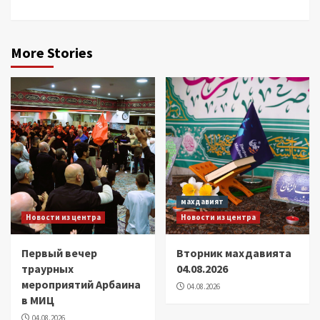
More Stories
махдавият
Новости из центра
Новости из центра
Первый вечер
Вторник махдавията
траурных
04.08.2026
мероприятий Арбаина
04.08.2026
в МИЦ
04.08.2026