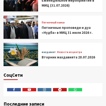
Еженедельное мероприятие в
МИЦ (31.07.2026)
Пятничный намаз
Пятничные проповеди и дуа
«Нудба» в МИЦ 31 июля 2026 г.
махдавият
Новости из центра
Вторник махдавията 28.07.2026
СоцСети
Facebook
Youtube
Instagram
Telegram
Whatsapp
Последние записи