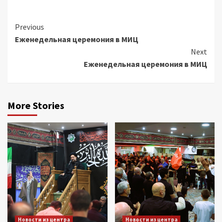
Continue
Previous
Еженедельная церемония в МИЦ
Reading
Next
Еженедельная церемония в МИЦ
More Stories
Новости из центра
Новости из центра