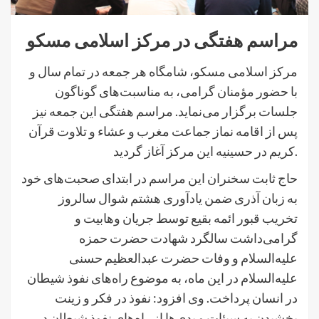
مراسم هفتگی در مرکز اسلامی مسکو
مرکز اسلامی مسکو، شامگاه هر جمعه در تمام سال و
با حضور مؤمنان گرامی، به مناسبت‌های گوناگون
جلسات برگزار می‌نماید. مراسم هفتگی این جمعه نیز
پس از اقامه نماز جماعت مغرب و عشاء و تلاوت قرآن
کریم در حسینیه این مرکز آغاز گردید.
حاج ثابت سخنران این مراسم در ابتدای صحبت‌های خود
به زبان آذری ضمن یادآوری هشتم شوال سالروز
تخریب قبور ائمه بقیع توسط جریان وهابیت و
گرامی‌داشت سالگرد شهادت حضرت حمزه
علیه‌السلام و وفات حضرت عبدالعظیم حسنی
علیه‌السلام در این ماه، به موضوع راه‌های نفوذ شیطان
در انسان پرداخت. وی افزود: نفوذ در فکر و زینت
بخشیدن به سیئات و بدی‌ها از راه‌های نفوذ شیطان در