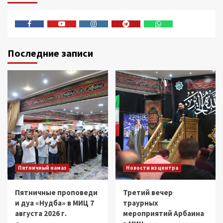
Facebook
Youtube
Instagram
Telegram
Whatsapp
Последние записи
Пятничный намаз
Новости из центра
Пятничные проповеди
Третий вечер
и дуа «Нудба» в МИЦ 7
траурных
августа 2026 г.
мероприятий Арбаина