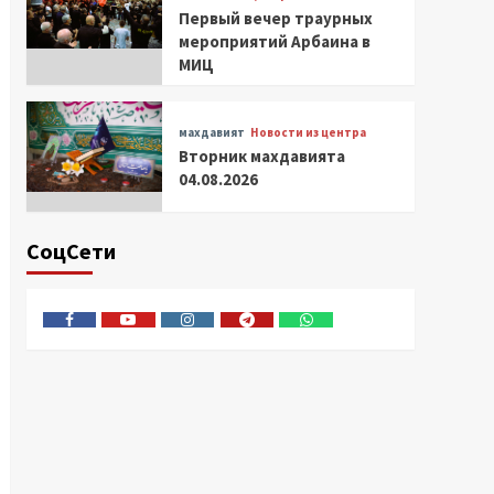
Первый вечер траурных
мероприятий Арбаина в
МИЦ
махдавият
Новости из центра
Вторник махдавията
04.08.2026
СоцСети
Facebook
Youtube
Instagram
Telegram
Whatsapp