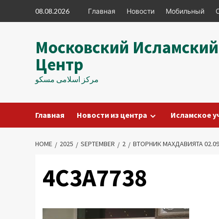
Skip
08.08.2026
Главная
Новости
Мобильный
to
content
Московский Исламский
Центр
مرکز اسلامی مسکو
Главная
Новости из центра
Исламское у
HOME
2025
SEPTEMBER
2
ВТОРНИК МАХДАВИЯТА 02.09
4C3A7738