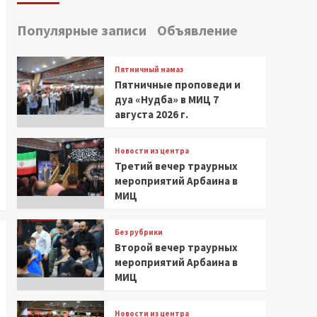
Популярные записи
Объявление
Пятничный намаз
Пятничные проповеди и
дуа «Нудба» в МИЦ 7
августа 2026 г.
Новости из центра
Третий вечер траурных
мероприятий Арбаина в
МИЦ
Без рубрики
Второй вечер траурных
мероприятий Арбаина в
МИЦ
Новости из центра