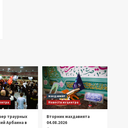
махдавият
центра
Новости из центра
чер траурных
Вторник махдавията
ий Арбаина в
04.08.2026