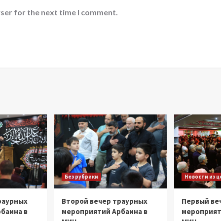
ser for the next time I comment.
Без рубрики
Новости из 
раурных
Второй вечер траурных
Первый ве
баина в
мероприятий Арбаина в
мероприят