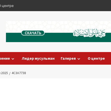
О центре
чение
Лидер мусульман
Галерея
О центре
.2025
4C3A7738