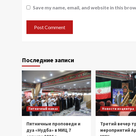
Save my name, email, and website in this brow
Последние записи
Пятничный намаз
Новости из центра
Пятничные проповеди и
Третий вечер т
дуа «Нудба» в МИЦ 7
мероприятий Ар