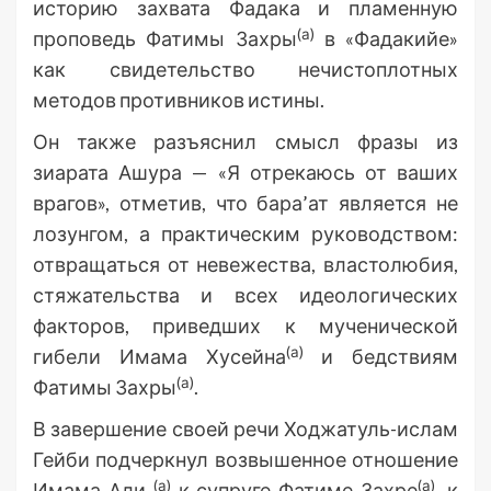
историю захвата Фадака и пламенную
(а)
проповедь Фатимы Захры
в «Фадакийе»
как свидетельство нечистоплотных
методов противников истины.
Он также разъяснил смысл фразы из
зиарата Ашура — «Я отрекаюсь от ваших
врагов», отметив, что бара’ат является не
лозунгом, а практическим руководством:
отвращаться от невежества, властолюбия,
стяжательства и всех идеологических
факторов, приведших к мученической
(а)
гибели Имама Хусейна
и бедствиям
(а)
Фатимы Захры
.
В завершение своей речи Ходжатуль-ислам
Гейби подчеркнул возвышенное отношение
(а)
(а)
Имама Али
к супруге Фатиме Захре
, к