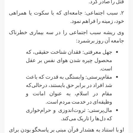
قتل را صادر کرد.
۲. سبب اجتماعی: جامعه‌ای که با سکوت یا همراهی
خود، زمینه را فراهم نمود.
وی ریشه سبب اجتماعی را در سه بیماری خطرناک
جامعه آن روز برشمرد:
جهل معرفتی: فقدان شناخت حقیقی، که
محصول چیره شدن هوای نفس بر عقل
است.
مقام‌پرستی: وابستگی به قدرت که باعث
شد افراد در برابر حق بایستند، درحالی‌که
مقام در اسلام، به عنوان امانت و
وظیفه‌ای در خدمت مردم است.
مال‌پرستی: ثروت‌اندوزی و حرام‌خواری
که دل‌ها را تاریک می‌کند.
او با استناد به هشدار قرآن مبنی بر پاسخگو بودن برای