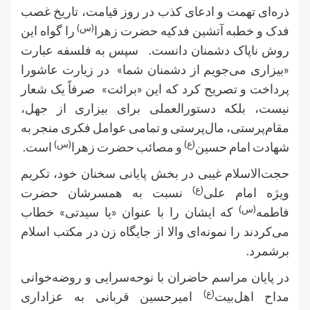
ذره‌ای تهمت و ادعای کذب در روز قیامت، تاریخ غصب
(س)
فدک و خطبه آتشین فدکیه حضرت زهرا
را گواه این
روش ناپاک دشمنان دانست. سپس به فلسفه عبارت
«بیزاری می‌جویم از دشمنان شما» در زیارت عاشورا
پرداخت و تصریح کرد که این «برائت» صرفاً یک شعار
نیست، بلکه دستورالعملی برای بیزاری از جهل،
مقام‌پرستی، مال‌پرستی و تمامی عوامل فکری منجر به
(ع)
(س)
شهادت امام حسین
و مصائب حضرت زهرا
است.
حجت‌الاسلام غیبی در بخش پایانی سخنان خود، تکریم
(ع)
ویژه امام علی‌
نسبت به همسرشان حضرت
(س)
فاطمه‌
که ایشان را با عنوان «یا سیدتی» خطاب
می‌کردند را نمونه‌ای والا از جایگاه زن در مکتب اسلام
برشمرد.
در پایان مراسم حاضران با نوحه‌سرایی و روضه‌خوانی
(ع)
مداح اهل‌بیت
امیرحسین قربانی به عزاداری