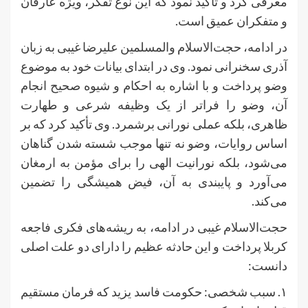
معرفی کرد و تأکید نمود که این نوع تفکر، ویژه عارفان
و متفکران عمیق است.
در ادامه، حجت‌الاسلام‌ والمسلمین علیرضا غیبی به زبان
آذری سخنرانی نمود. وی در ابتدای بیانات خود به موضوع
وضو پرداخت و با اشاره به احکام و شیوه صحیح انجام
آن، وضو را فراتر از یک وظیفه شرعی و طهارت
ظاهری، بلکه عملی نورانی برشمرد. وی تأکید کرد که بر
اساس روایات، وضو نه تنها موجب شسته شدن گناهان
می‌شود، بلکه نورانیت الهی را برای مؤمن به ارمغان
می‌آورد و پایبندی به آن، فیض همیشگی را تضمین
می‌کند.
حجت‌الاسلام غیبی در ادامه، به ریشه‌های فکری فاجعه
کربلا پرداخت و این حادثه عظیم را دارای دو علت اصلی
دانست:
۱. سبب شخصی: حکومت فاسد یزید که فرمان مستقیم