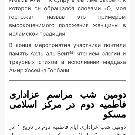
которой он обращался словами «О, моя
госпожа», назвав это примером
высокоценимого положения женщины в
исламской традиции.
В конце мероприятия участники почтили
(а)
память Ахль аль-Бейт
чтением элегии и
траурных стихов в исполнении маддаха
Амир Хосейна Горбани.
دومین شب مراسم عزاداری
فاطمیه دوم در مرکز اسلامی
مسکو
دومین شب عزاداری ایام فاطمیه دوم در تاریخ ۱ آذر