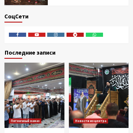
СоцСети
Facebook
Youtube
Instagram
Telegram
Whatsapp
Последние записи
Пятничный намаз
Новости из центра