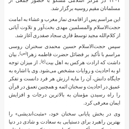
۱۴۰۴ در مرکز اسلامی مسکو با حضور جمعی از
مسلمانان مقیم روسیه برگزار شد.
این مراسم پس از اقامه‌ی نماز مغرب و عشاء به امامت
حجت‌الاسلام والمسلمین مهدی بخت‌آور و تلاوت آیاتی
از کلام‌الله مجید توسط قاری سجاد صفدری آغاز شد.
سپس حجت‌الاسلام حسین محمدی سخنران روسی
(س)
مراسم با تأکید بر فضائل حضرت فاطمه زهرا
، بیان
(ع)
داشت که ارادت هرکس به اهل بیت
، از میزان توجه
او به احادیث و روایات مشخص می‌شود. وی با اشاره به
جایگاه دانش، آن را مایه ارزش هر فرد دانست و تفکر
عمیق در احادیث و سخنان ائمه و همچنین تعمق در قرآن
را راه رسیدن مؤمنان به بالاترین درجات و افزایش
ایمان معرفی کرد.
وی در بخش پایانی سخنان خود، «مثبت‌اندیشی» را
بهترین راهبرد برای دستیابی به سعادت و شادی در دنیا