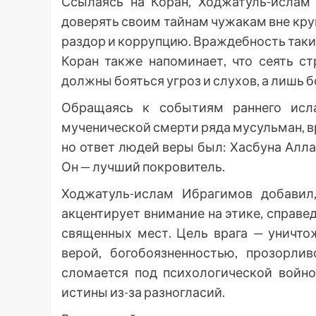
Ссылаясь на Коран, Ходжатуль-исла
доверять своим тайнам чужакам вне круг
раздор и коррупцию. Враждебность таких 
Коран также напоминает, что сеять с
должны бояться угроз и слухов, а лишь б
Обращаясь к событиям раннего исл
мученической смерти ряда мусульман, в
но ответ людей веры был: Хасбуна Аллах
Он — лучший покровитель.
Ходжатуль-ислам Ибрагимов добавил
акцентирует внимание на этике, справе
священных мест. Цель врага — уничто
верой, богобоязненностью, прозорли
сломается под психологической войной
истины из-за разногласий.