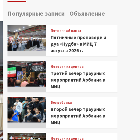
Популярные записи
Объявление
Пятничный намаз
Пятничные проповеди и
дуа «Нудба» в МИЦ 7
августа 2026 г.
Новости из центра
Третий вечер траурных
мероприятий Арбаина в
МИЦ
Без рубрики
Второй вечер траурных
мероприятий Арбаина в
МИЦ
Новости из центра