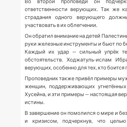
Во второй проповеди он подчерк
ответственности верующих. Так же к
страдания одного верующего долж
участвовать в их облегчении.
Он обратил внимание на детей Палестины,
руки железные инструменты и бьют по бе
Каждый их удар — сильный упрёк те
обстоятельств. Ходжатуль-ислам Иб
верующих, особенно для тех, кто боится 
Проповедник также привёл примеры му
женщин, поддерживающих угнетённых
Хусейна, и эти примеры — настоящая ве
истины.
В завершение он помолился о мире и бе
и кризисом, подчеркнув, что цел