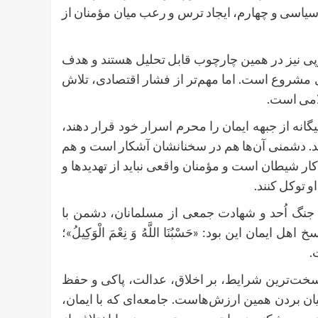
سیاسی و چهارم، ایجاد ترس و رعب میان مؤمنان از
رپی نیز در همین چارچوب قابل تحلیل هستند و هدف
های مشروع است. اما مهم‌تر از فشار اقتصادی، تلاش
سلامی است
یگانه از جبهه ایمان را محرم اسرار خود قرار دهند
نند. دشمنی آن‌ها هم در سخنانشان آشکار است و هم
ار شیطان است و مؤمنان واقعی نباید از تهدیدها و
 او توکل کنند
ز جنگ اُحد و شهادت جمعی از مسلمانان، دشمن با
ان این بود: «حَسْبُنَا اللَّهُ وَ نِعْمَ الْوَكِيلُ»؛
ت
 سخت‌ترین شرایط، بر اخلاق، عدالت، پاکی و حفظ
ان بردن همین ارزش‌هاست. جامعه‌ای که با ایمان