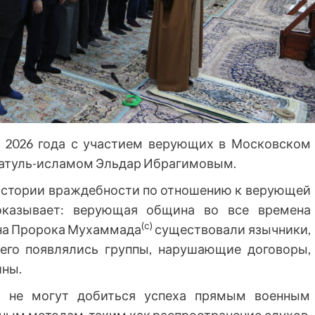
 2026 года с участием верующих в Московском
атуль-исламом Эльдар Ибрагимовым.
 истории враждебности по отношению к верующей
оказывает: верующая община во все времена
(с)
ена Пророка Мухаммада
существовали язычники,
его появлялись группы, нарушающие договоры,
ины.
да не могут добиться успеха прямым военным