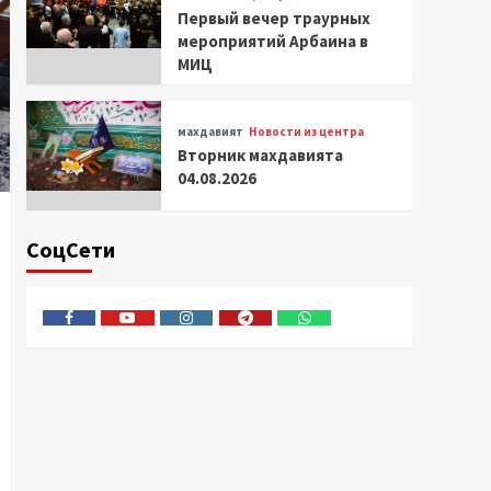
Первый вечер траурных
мероприятий Арбаина в
МИЦ
махдавият
Новости из центра
Вторник махдавията
04.08.2026
СоцСети
Facebook
Youtube
Instagram
Telegram
Whatsapp