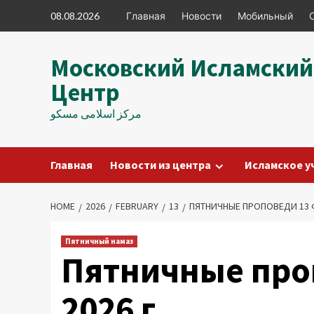
Skip
08.08.2026
Главная
Новости
Мобильный
to
content
Московский Исламский
Центр
مرکز اسلامی مسکو
Главная
Новости из центра
Исламское у
HOME
2026
FEBRUARY
13
ПЯТНИЧНЫЕ ПРОПОВЕДИ 13 Ф
Пятничный намаз
Пятничные про
2026 г.