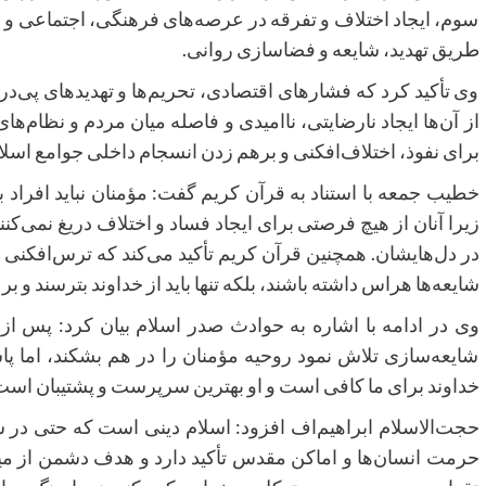
سوم، ایجاد اختلاف و تفرقه در عرصه‌های فرهنگی، اجتماعی و 
طریق تهدید، شایعه و فضاسازی روانی.
وی تأکید کرد که فشارهای اقتصادی، تحریم‌ها و تهدیدهای پی‌د
از آن‌ها ایجاد نارضایتی، ناامیدی و فاصله میان مردم و نظام‌
برای نفوذ، اختلاف‌افکنی و برهم زدن انسجام داخلی جوامع ا.
خطیب جمعه با استناد به قرآن کریم گفت: مؤمنان نباید افراد ب،
زیرا آنان از هیچ فرصتی برای ایجاد فساد و اختلاف دریغ نمی‌ک
در دل‌هایشان. همچنین قرآن کریم تأکید می‌کند که ترس‌افکنی ک
شایعه‌ها هراس داشته باشند، بلکه تنها باید از خداوند بترسند و بر.
وی در ادامه با اشاره به حوادث صدر اسلام بیان کرد: پس ا
شایعه‌سازی تلاش نمود روحیه مؤمنان را در هم بشکند، اما پاسخ اهل ایم
خداوند برای ما کافی است و او بهترین سرپرست و پشتیبان اس.
حجت‌الاسلام ابراهیم‌اف افزود: اسلام دینی است که حتی در
حرمت انسان‌ها و اماکن مقدس تأکید دارد و هدف دشمن از می،