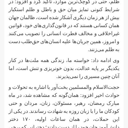
ظلم، حتی در کوچک‌ترین موارد، تأکید کرد و افزود: در
شرایط کنونی تمایز میان حق و باطل و ظلم استکبار
بیش از هر زمان دیگری آشکار شده است، ظالمان جهان
همان کسانی هستند که در قانون‌گذاری‌های خود، قوانین
غیراخلاقی و مخالف فطرت انسانی را تصویب می‌کنند
و امروز، همین جریان‌ها علیه انسان‌های حق‌طلب دست
به ظلم می‌زنند.
وی ادامه داد: خواسته ما، زندگی همه ملت‌ها در کنار
یکدیگر بر پایه عدالت، بدون خونریزی و تنش است، اما
آنان چنین مسیری را نمی‌پذیرند.
حجت‌الاسلام والمسلمین بخت‌آور با اشاره به تحولات و
حوادث اخیر افزود: همان‌گونه که مشاهده شد، در ماه
مبارک رمضان، رهبر، مسئولان، زنان، مردان و حتی
کودکان ما را با زبان روزه به شهادت رساندند. در یکی از
این حملات، در همان ساعات اولیه، ۱۷۰ دختر
دانش‌آموز جان خود را از دست دادند؛ دخترانی که برخی