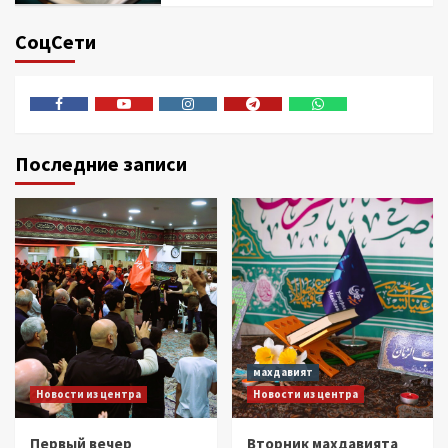
СоцСети
Facebook
Youtube
Instagram
Telegram
Whatsapp
Последние записи
махдавият
Новости из центра
Новости из центра
Первый вечер
Вторник махдавията