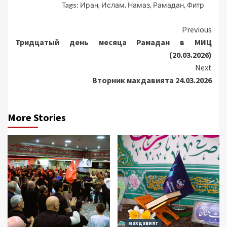
Tags:
Иран
,
Ислам
,
Намаз
,
Рамадан
,
Фитр
Continue
Previous
Тридцатый день месяца Рамадан в МИЦ
Reading
(20.03.2026)
Next
Вторник махдавията 24.03.2026
More Stories
махдавият