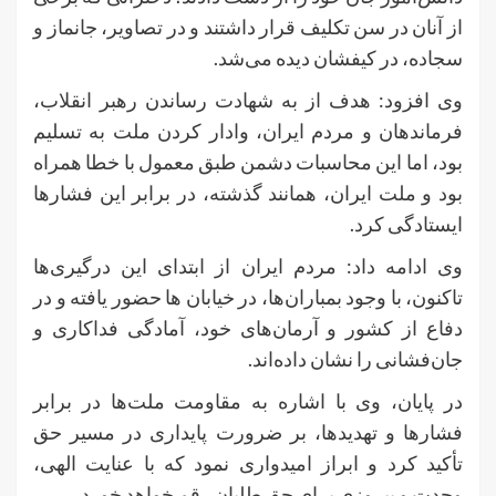
از آنان در سن تکلیف قرار داشتند و در تصاویر، جانماز و
سجاده، در کیفشان دیده می‌شد.
وی افزود: هدف از به شهادت رساندن رهبر انقلاب،
فرماندهان و مردم ایران، وادار کردن ملت به تسلیم
بود، اما این محاسبات دشمن طبق معمول با خطا همراه
بود و ملت ایران، همانند گذشته، در برابر این فشارها
ایستادگی کرد.
وی ادامه داد: مردم ایران از ابتدای این درگیری‌ها
تاکنون، با وجود بمباران‌ها، در خیابان ها حضور یافته و در
دفاع از کشور و آرمان‌های خود، آمادگی فداکاری و
جان‌فشانی را نشان داده‌اند.
در پایان، وی با اشاره به مقاومت ملت‌ها در برابر
فشارها و تهدیدها، بر ضرورت پایداری در مسیر حق
تأکید کرد و ابراز امیدواری نمود که با عنایت الهی،
وحدت و پیروزی برای حق طلبان رقم خواهد خورد.