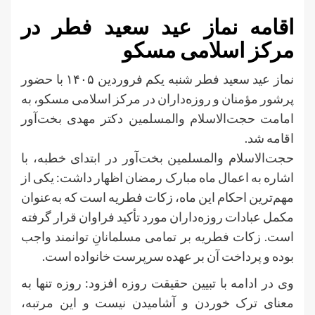
اقامه نماز عید سعید فطر در
مرکز اسلامی مسکو
نماز عید سعید فطر شنبه یکم فروردین ۱۴۰۵ با حضور
پرشور مؤمنان و روزه‌داران در مرکز اسلامی مسکو، به
امامت حجت‌الاسلام والمسلمین دکتر مهدی بخت‌آور
اقامه شد.
حجت‌الاسلام والمسلمین بخت‌آور در ابتدای خطبه، با
اشاره به اعمال ماه مبارک رمضان اظهار داشت: یکی از
مهم‌ترین احکام این ماه، زکات فطریه است که به‌عنوان
مکمل عبادات روزه‌داران مورد تأکید فراوان قرار گرفته
است. زکات فطریه بر تمامی مسلمانانِ توانمند واجب
بوده و پرداخت آن بر عهده سرپرست خانواده است.
وی در ادامه با تبیین حقیقت روزه افزود: روزه تنها به
معنای ترک خوردن و آشامیدن نیست و این مرتبه،