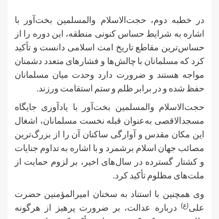
در خطبه دوم، حجت‌الاسلام والمسلمین بخت‌آور با
اشاره به شرایط حساس کنونی منطقه، این دوره را از
حساس‌ترین مقاطع تاریخ امت اسلامی دانست و تأکید
کرد که مسلمانان با چالش‌ها و فشارهای متعدد دشمنان
مواجه هستند و ضرورت دارد وحدت میان مسلمانان
حفظ شده و در برابر ظلم و ستم استقامت ورزند.
حجت‌الاسلام والمسلمین بخت‌آور با یادآوری جایگاه
مسجدالاقصی به‌عنوان قبله نخست مسلمانان، اشغال
این مکان مقدس و آوارگی ساکنان آن را از بزرگ‌ترین
مصائب جهان اسلام برشمرد و با اشاره به تداوم جنایات
و کشتار گسترده در سال‌های اخیر، بر لزوم حمایت از
ملت‌های مظلوم تأکید کرد.
وی همچنین با استناد به سخنان امیرالمؤمنین حضرت
(ع)
علی
درباره عدالت، بر ضرورت پرهیز از هرگونه