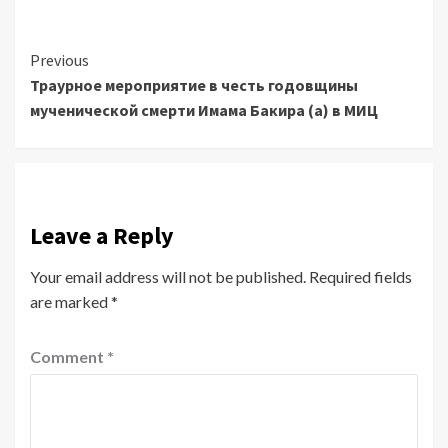
Continue
Previous
Траурное мероприятие в честь годовщины
Reading
мученической смерти Имама Бакира (а) в МИЦ
Leave a Reply
Your email address will not be published.
Required fields
are marked
*
Comment
*