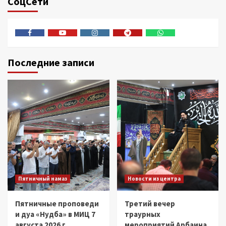
СоцСети
Facebook
Youtube
Instagram
Telegram
Whatsapp
Последние записи
Пятничный намаз
Новости из центра
Пятничные проповеди
Третий вечер
и дуа «Нудба» в МИЦ 7
траурных
августа 2026 г.
мероприятий Арбаина