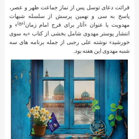
قرائت دعای توسل پس از نماز جماعت ظهر و عصر،
پاسخ به سی و نهمین پرسش از سلسله شبهات
(عج)
مهدویت با عنوان «آثار برای فرج امام زمان
» و
انتشار پوستر مهدوی شامل بخشی از کتاب «به سوی
خورشید» نوشته علی رجبی از جمله برنامه های سه
شنبه مهدوی این هفته بود.