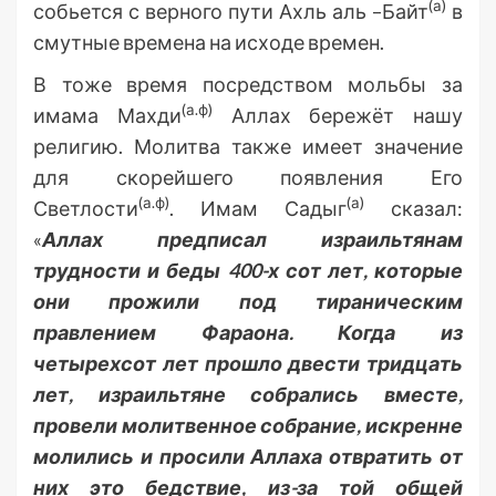
(а)
собьется с верного пути Ахль аль –Байт
в
смутные времена на исходе времен.
В тоже время посредством мольбы за
(а.ф)
имама Махди
Аллах бережёт нашу
религию. Молитва также имеет значение
для скорейшего появления Его
(а.ф)
(а)
Светлости
. Имам Садыг
сказал:
«
Аллах предписал израильтянам
трудности и беды 400-х сот лет, которые
они прожили под тираническим
правлением Фараона. Когда из
четырехсот лет прошло двести тридцать
лет, израильтяне собрались вместе,
провели молитвенное собрание, искренне
молились и просили Аллаха отвратить от
них это бедствие, из-за той общей