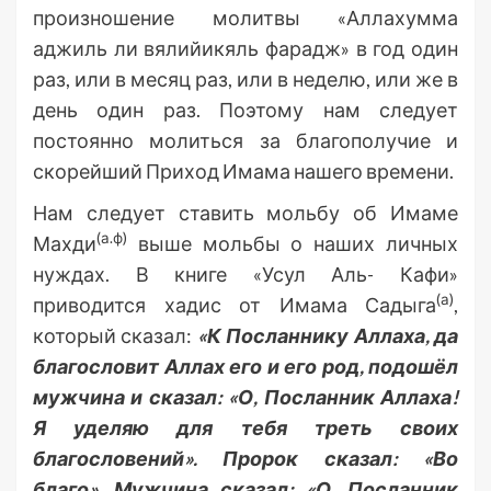
произношение молитвы «Аллахумма
аджиль ли вялийикяль фарадж» в год один
раз, или в месяц раз, или в неделю, или же в
день один раз. Поэтому нам следует
постоянно молиться за благополучие и
скорейший Приход Имама нашего времени.
Нам следует ставить мольбу об Имаме
(а.ф)
Махди
выше мольбы о наших личных
нуждах. В книге «Усул Аль- Кафи»
(а)
приводится хадис от Имама Садыга
,
который сказал:
«К Посланнику Аллаха, да
благословит Аллах его и его род, подошёл
мужчина и сказал: «О, Посланник Аллаха!
Я уделяю для тебя треть своих
благословений». Пророк сказал: «Во
благо». Мужчина сказал: «О, Посланник