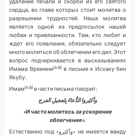
удаление печали и скорби из его святого
сердца, во главе которых стоит молитва о
разрешении трудностей. Наша молитва
является одной из предпосылок нашей
любви и привязанности. Тем, кто любит и
ждет его появления, обязательно следует
много молиться об облегчении его дел. Этот
вопрос подчеркивается в высказываниях
(а.ф)
Имама Времени
в письме к Исхаку бин
Якубу.
(а.ф)
Имам
в части письма говорит:
واَکثِروا الدُّعاءَ بِتَعجیلِ الفرج
«И часто молитесь за ускорение
облегчения».
Естественно под «واَکثِرو» не имеется ввиду