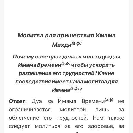
Молитва для пришествия Имама
(а.ф)
Махди
Почему советуют делать много дуа для
(а.ф)
Имама Времени
чтобы ускорить
разрешение его трудностей? Какие
последствия имеет наша молитва для
(а.ф)
Имама
?
(а.ф)
Ответ
: Дуа за Имама Времени
не
ограничивается молитвой лишь за
облегчение его трудностей. Нам также
следует молиться за его здоровье, за