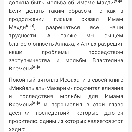
(а.ф)
должна быть мольба об Имаме Махди
.
Если делать таким образом, то как в
продолжении письма сказал Имам
(а.ф)
Махди
, разрешаться все наши
трудности. А также мы сыщем
благосклонность Аллаха, и Аллах разрешит
наши проблемы посредством
заступничества и мольбы Властелина
(а.ф)
Времени
.
Покойный аятолла Исфахани в своей книге
«Микйаль аль-Макарим» подсчитал влияние
и последствия мольбы для Имама
(а.ф)
Времени
и перечислил в этой главе
десятки последствий, которые даются
просителю, одним из которых является этот
хадис: