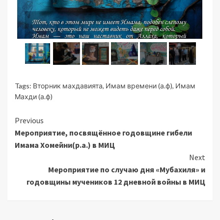
Tags:
Вторник махдавията
,
Имам времени (а.ф)
,
Имам
Махди (а.ф)
Continue
Previous
Мероприятие, посвящённое годовщине гибели
Reading
Имама Хомейни(р.а.) в МИЦ
Next
Мероприятие по случаю дня «Мубахиля» и
годовщины мучеников 12 дневной войны в МИЦ