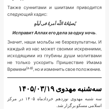
Также суннитами и шиитами приводится
следующий хадис:
یُصلِحُهُ اللّه اَمرهُ فی لَیلَهٍ
Исправит Аллах его дела за одну ночь
.
Значит, наши мольбы не безрезультатны. И
каждый из нас может своими искренними,
исходящими из глубины души молитвами
не только ускорить Пришествие Имама
(а.ф)
Времени
, но и изменить свое положение.
سه‌شنبه مهدوی ۱۴۰۵/۰۳/۱۹
سه شنبه مهدوی نوزدهم خردادماه ۱۴۰۵ در مرکز
اسلامی مسکو برگزار شد.