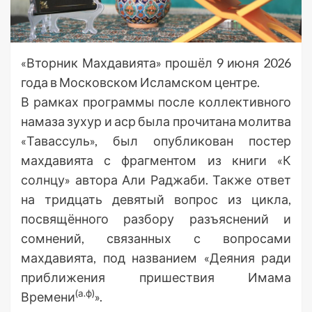
«Вторник Махдавията» прошёл 9 июня 2026
года в Московском Исламском центре.
В рамках программы после коллективного
намаза зухур и аср была прочитана молитва
«Тавассуль», был опубликован постер
махдавията с фрагментом из книги «К
солнцу» автора Али Раджаби. Также ответ
на тридцать девятый вопрос из цикла,
посвящённого разбору разъяснений и
сомнений, связанных с вопросами
махдавията, под названием «Деяния ради
приближения пришествия Имама
(а.ф)
Времени
».