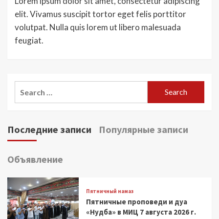
Lorem ipsum dolor sit amet, consectetur adipiscing
elit. Vivamus suscipit tortor eget felis porttitor
volutpat. Nulla quis lorem ut libero malesuada
feugiat.
Search
for:
Последние записи
Популярные записи
Объявление
Пятничный намаз
Пятничные проповеди и дуа
«Нудба» в МИЦ 7 августа 2026 г.