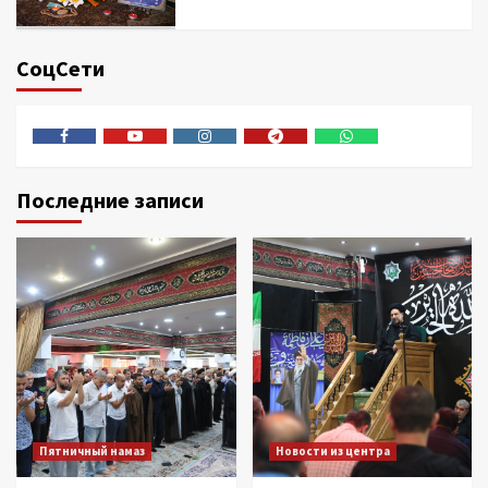
СоцСети
Facebook
Youtube
Instagram
Telegram
Whatsapp
Последние записи
Пятничный намаз
Новости из центра