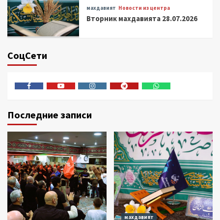
махдавият
Новости из центра
Вторник махдавията 28.07.2026
СоцСети
Facebook
Youtube
Instagram
Telegram
Whatsapp
Последние записи
махдавият