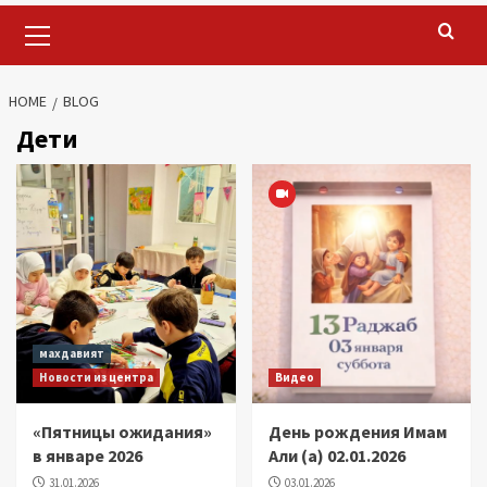
Primary
Menu
HOME
BLOG
Дети
махдавият
Новости из центра
Видео
«Пятницы ожидания»
День рождения Имам
в январе 2026
Али (а) 02.01.2026
31.01.2026
03.01.2026