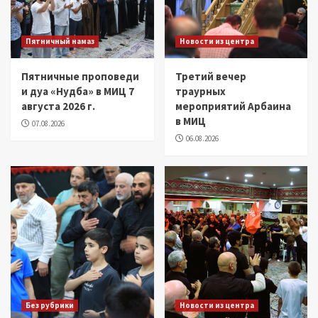
Пятничный намаз
Новости из центра
Пятничные проповеди
Третий вечер
и дуа «Нудба» в МИЦ 7
траурных
августа 2026 г.
мероприятий Арбаина
в МИЦ
07.08.2026
06.08.2026
Без рубрики
Новости из центра