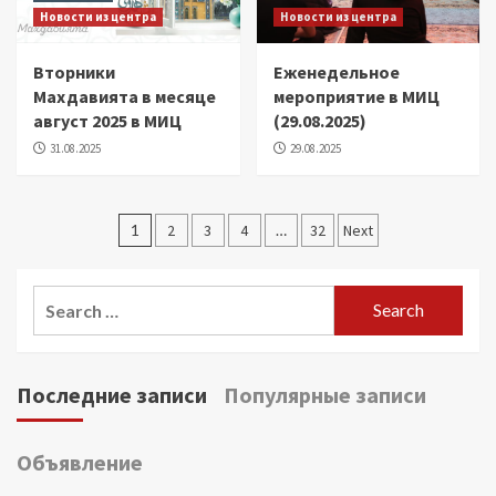
Новости из центра
Новости из центра
Вторники
Еженедельное
Махдавията в месяце
мероприятие в МИЦ
август 2025 в МИЦ
(29.08.2025)
31.08.2025
29.08.2025
Posts
1
2
3
4
…
32
Next
pagination
Search
for:
Последние записи
Популярные записи
Объявление