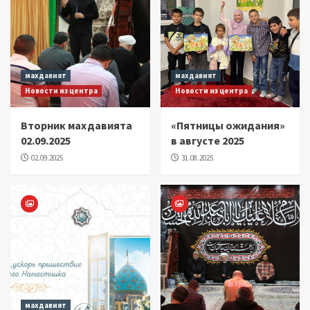
махдавият
махдавият
Новости из центра
Новости из центра
Вторник махдавията
«Пятницы ожидания»
02.09.2025
в августе 2025
02.09.2025
31.08.2025
махдавият