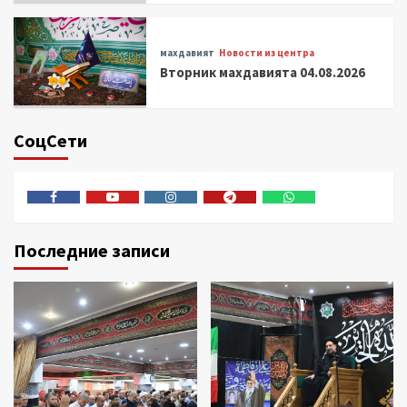
махдавият
Новости из центра
Вторник махдавията 04.08.2026
СоцСети
Facebook
Youtube
Instagram
Telegram
Whatsapp
Последние записи