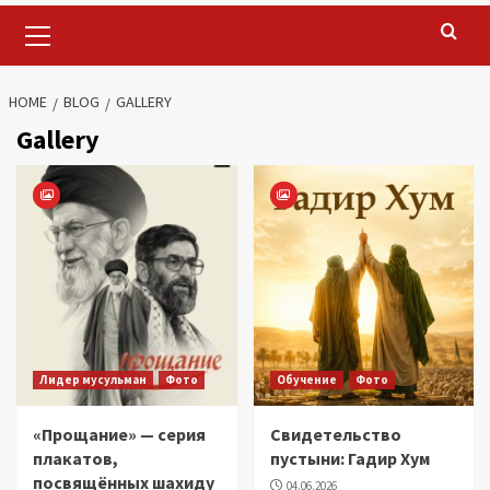
Primary
Menu
HOME
BLOG
GALLERY
Gallery
Лидер мусульман
Фото
Обучение
Фото
«Прощание» — серия
Свидетельство
плакатов,
пустыни: Гадир Хум
посвящённых шахиду
04.06.2026