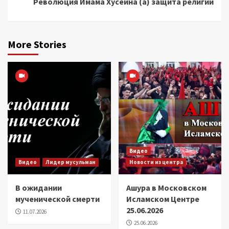
Революция Имама Хусейна (а) защита религии
More Stories
Видео
Видео
Лидер мусульман
Новости из центра
В ожидании
Ашура в Московском
мученической смерти
Исламском Центре
25.06.2026
11.07.2026
25.06.2026