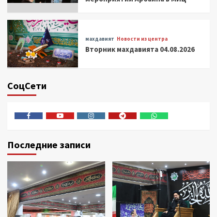
махдавият
Новости из центра
Вторник махдавията 04.08.2026
СоцСети
Facebook
Youtube
Instagram
Telegram
Whatsapp
Последние записи