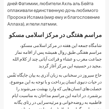
дней Фатимии, любители Ахль аль Бейта
оплакивали единственную дочь любимого
Пророка Ислама (мир ему и благословение
Аллаха), и пели латмии.
مراسم هفتگی در مرکز اسلامی مسکو
شامگاه جمعه این هفته در مرکز اسلامی مسکو،
مراسم هفتگی طبق روال همیشه پس از اقامه نماز
جماعت مغرب و عشاء و قرائت آیاتی چند از کلام الله
مجید در حسینیه این مرکز آغاز گردید.
حاج سیروز در سخنانی به زبان آذری به بیان جایگاه نَفْس
در حیات دنیوی انسان پرداخت و با توجه به این موضوع،
خصلت‌های انسان‌هایی که وارد بهشت می‌شوند را
برشمرد. در ادامه این مراسم مداحان به مناسبت ایام
فاطمیه به روضه‌خوانی و مرثیه‌سرایی در رثای یگانه
دخت پیامبر گرامی اسلام(س) پرداخته و مؤمنان