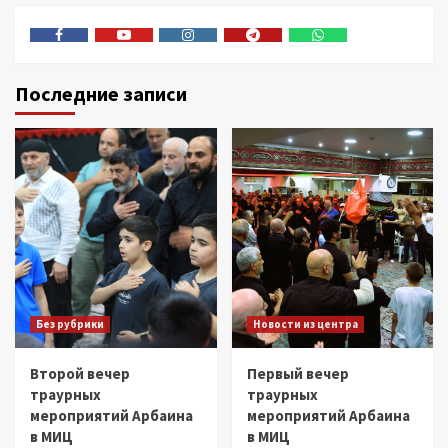
Facebook
Youtube
Instagram
Telegram
Whatsapp
Последние записи
Без рубрики
Новости из центра
Второй вечер
Первый вечер
траурных
траурных
мероприятий Арбаина
мероприятий Арбаина
в МИЦ
в МИЦ