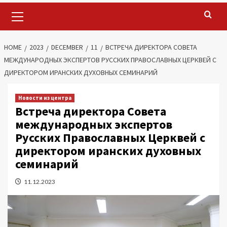
Primary
Menu
HOME
2023
DECEMBER
11
ВСТРЕЧА ДИРЕКТОРА СОВЕТА
МЕЖДУНАРОДНЫХ ЭКСПЕРТОВ РУССКИХ ПРАВОСЛАВНЫХ ЦЕРКВЕЙ С
ДИРЕКТОРОМ ИРАНСКИХ ДУХОВНЫХ СЕМИНАРИЙ
Новости из центра
Встреча директора Совета
международных экспертов
Русских Православных Церквей с
директором иранских духовных
семинарий
11.12.2023