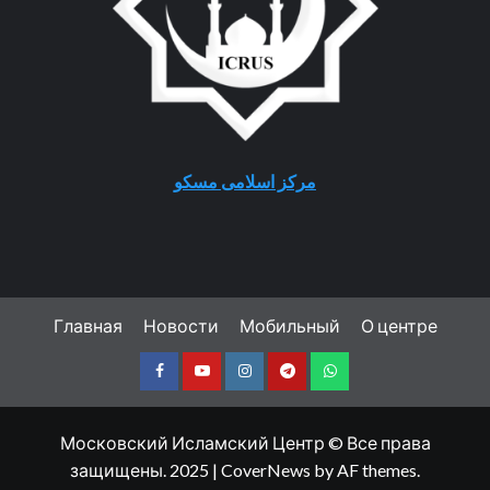
مرکز اسلامی مسکو
Главная
Новости
Мобильный
О центре
Facebook
Youtube
Instagram
Telegram
Whatsapp
Московский Исламский Центр © Все права
защищены. 2025
|
CoverNews
by AF themes.