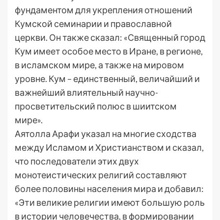
фундаментом для укрепления отношений
Кумской семинарии и православной
церкви. Он также сказал: «Священный город
Кум имеет особое место в Иране, в регионе,
в исламском мире, а также на мировом
уровне. Кум – единственный, величайший и
важнейший влиятельный научно-
просветительский полюс в шиитском
мире».
Аятолла Арафи указал на многие сходства
между Исламом и Христианством и сказал,
что последователи этих двух
монотеистических религий составляют
более половины населения мира и добавил:
«Эти великие религии имеют большую роль
в истории человечества, в формировании