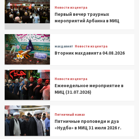
Новости из центра
Первый вечер траурных
мероприятий Арбаина в МИЦ
махдавият
Новости из центра
Вторник махдавията 04.08.2026
Новости из центра
Еженедельное мероприятие в
МИЦ (31.07.2026)
Пятничный намаз
Пятничные проповеди и дуа
«Нудба» в МИЦ 31 июля 2026 г.