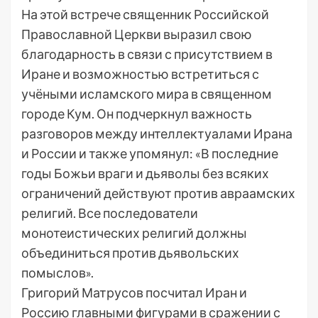
На этой встрече священник Российской
Православной Церкви выразил свою
благодарность в связи с присутствием в
Иране и возможностью встретиться с
учёными исламского мира в священном
городе Кум. Он подчеркнул важность
разговоров между интеллектуалами Ирана
и России и также упомянул: «В последние
годы Божьи враги и дьяволы без всяких
ограничений действуют против авраамских
религий. Все последователи
монотеистических религий должны
объединиться против дьявольских
помыслов».
Григорий Матрусов посчитал Иран и
Россию главными фигурами в сражении с