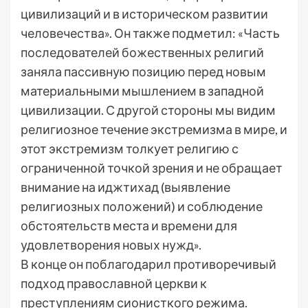
цивилизаций и в историческом развитии
человечества». Он также подметил: «Часть
последователей божественных религий
заняла пассивную позицию перед новым
материальными мышлением в западной
цивилизации. С другой стороны мы видим
религиозное течение экстремизма в мире, и
этот экстремизм толкует религию с
ограниченной точкой зрения и не обращает
внимание на иджтихад (выявление
религиозных положений) и соблюдение
обстоятельств места и времени для
удовлетворения новых нужд».
В конце он поблагодарил противоречивый
подход православной церкви к
преступлениям сионисткого режима.