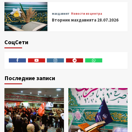
махдавият
Новости из центра
Вторник махдавията 28.07.2026
СоцСети
Facebook
Youtube
Instagram
Telegram
Whatsapp
Последние записи