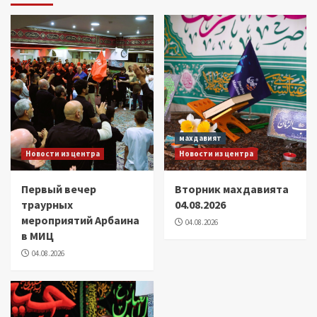
махдавият
Новости из центра
Новости из центра
Первый вечер
Вторник махдавията
траурных
04.08.2026
мероприятий Арбаина
04.08.2026
в МИЦ
04.08.2026