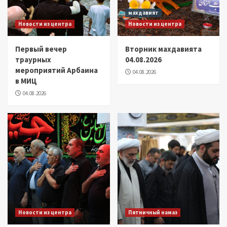
махдавият
Новости из центра
Новости из центра
Первый вечер
Вторник махдавията
траурных
04.08.2026
мероприятий Арбаина
04.08.2026
в МИЦ
04.08.2026
Новости из центра
Пятничный намаз