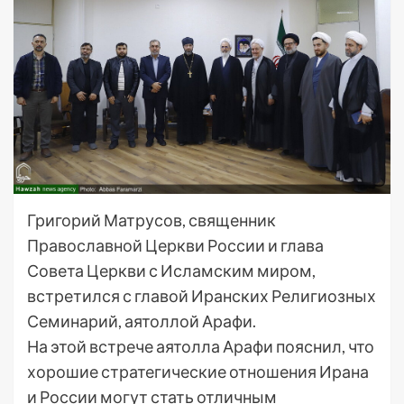
Григорий Матрусов, священник
Православной Церкви России и глава
Совета Церкви с Исламским миром,
встретился с главой Иранских Религиозных
Семинарий, аятоллой Арафи.
На этой встрече аятолла Арафи пояснил, что
хорошие стратегические отношения Ирана
и России могут стать отличным