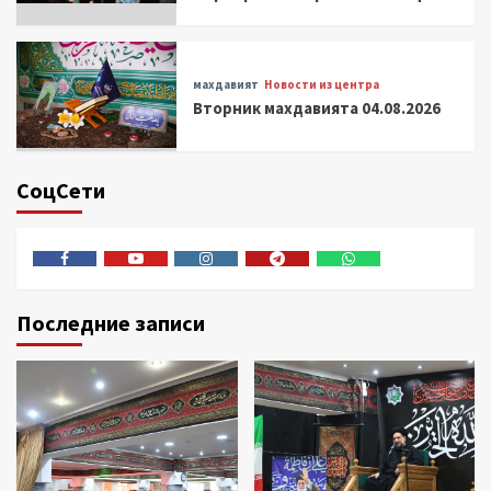
махдавият
Новости из центра
Вторник махдавията 04.08.2026
СоцСети
Facebook
Youtube
Instagram
Telegram
Whatsapp
Последние записи