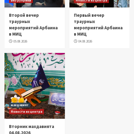
Без рубрики
Новости из центра
Второй вечер
Первый вечер
траурных
траурных
мероприятий Арбаина
мероприятий Арбаина
в МИЦ
в МИЦ
05.08.2026
04.08.2026
махдавият
Новости из центра
Вторник махдавията
04.08.2026