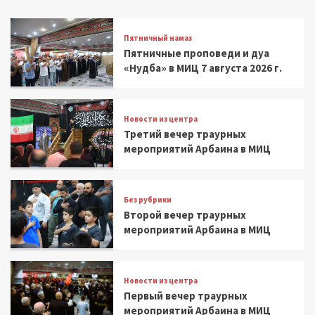
Пятничный намаз
Пятничные проповеди и дуа
«Нудба» в МИЦ 7 августа 2026 г.
Новости из центра
Третий вечер траурных
мероприятий Арбаина в МИЦ
Без рубрики
Второй вечер траурных
мероприятий Арбаина в МИЦ
Новости из центра
Первый вечер траурных
мероприятий Арбаина в МИЦ