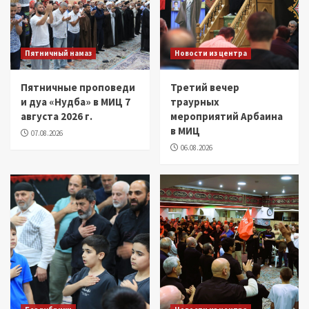
Пятничный намаз
Новости из центра
Пятничные проповеди
Третий вечер
и дуа «Нудба» в МИЦ 7
траурных
августа 2026 г.
мероприятий Арбаина
в МИЦ
07.08.2026
06.08.2026