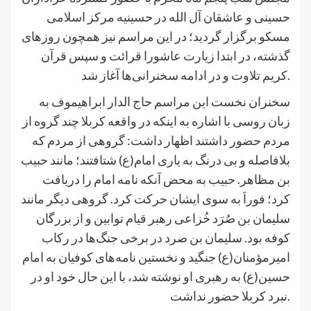
حسینی و عاشقان آل الله در حسینیه مرکز اسلامی
مسکو برگزار گردید؛ در این مراسم نیز همچون روزهای
گذشته، در ابتدا زیارت عاشورا قرائت و سپس قرآن
کریم تلاوت و در ادامه سخنرانی‌ها آغاز شد.
سخنران نخست این مراسم حاج الدار ابراهیموف به
زبان روسی با اشاره به اینکه در واقعه کربلا چند گروه از
مردم حضور داشتند اظهار داشت: گروهی از مردم که
بلافاصله و بی درنگ به یاری امام(ع) شتافتند؛ مانند حبیب
بن مظاهر. حبیب به محض آنکه نامه امام را دریافت
کرد؛ فوراَ به سوی ایشان حرکت کرد. گروهی دیگر مانند
سلیمان بن صُرَد خُزاعی رهبر قیام توابین و از بزرگان
کوفه بود. سلیمان بن صرد در برخی جنگ‌ها در رکاب
امیرمؤمنان(ع) جنگید و نخستین نامه‌های کوفیان به امام
حسین(ع) به رهبری او نوشته شد، با این حال خود او در
نبرد کربلا حضور نداشت.