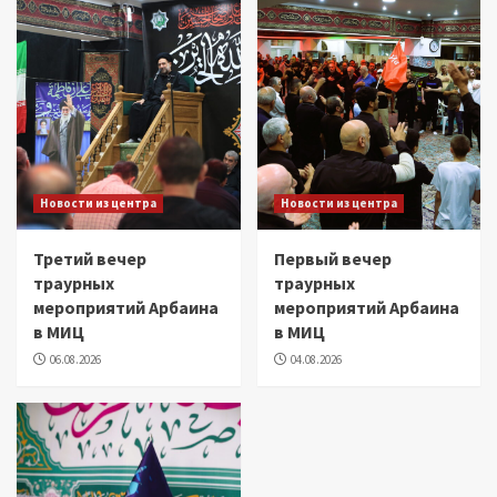
Новости из центра
Новости из центра
Третий вечер
Первый вечер
траурных
траурных
мероприятий Арбаина
мероприятий Арбаина
в МИЦ
в МИЦ
06.08.2026
04.08.2026