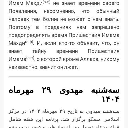
(а.ф)
Имам Махди
не знает времени своего
Появления, несомненно, что обычный
человек тем более не может о нем знать.
Поэтому в преданиях нам запрещено
предопределять время Пришествия Имама
(а.ф)
Махди
. И, если кто-то объявит, что, он
знает тайну времени Пришествия
(а.ф)
Имама
, о которой кроме Аллаха, никому
неизвестно, значит он лжет.
سه‌شنبه مهدوی ۲۹ مهرماه
۱۴۰۴
سه‌شنبه مهدوی به تاریخ ۲۹ مهرماه ۱۴۰۴ در مرکز
اسلامی مسکو برگزار شد. برنامه این هفته شامل
قرائت دعای توسل پس از نماز ظهر و عصر در حسینیه