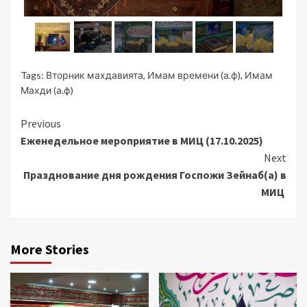
Tags:
Вторник махдавията
,
Имам времени (а.ф)
,
Имам
Махди (а.ф)
Continue
Previous
Еженедельное мероприятие в МИЦ (17.10.2025)
Reading
Next
Празднование дня рождения Госпожи Зейнаб(а) в
МИЦ
More Stories