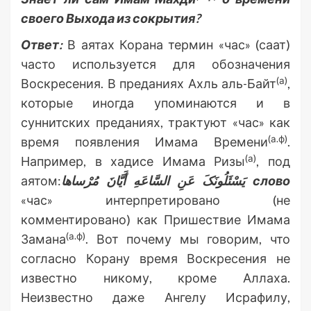
своего Выхода из сокрытия?
Ответ:
В аятах Корана термин «час» (саат)
часто используется для обозначения
(а)
Воскресения. В преданиях Ахль аль-Байт
,
которые иногда упоминаются и в
суннитских преданиях, трактуют «час» как
(а.ф)
время появления Имама Времени
.
(а)
Например, в хадисе Имама Ризы
, под
аятом:
یَسْئَلُونَکَ عَنِ السَّاعَهِ أَیَّانَ مُرْساها
слово
«час» интерпретировано (не
комментировано) как Пришествие Имама
(а.ф)
Замана
. Вот почему мы говорим, что
согласно Корану время Воскресения не
известно никому, кроме Аллаха.
Неизвестно даже Ангелу Исрафилу,