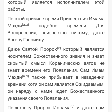
который является исполнителем этой
работы.
По этой причине время Пришествия Имама
(а.ф)
Махди
подобно времени Дня
Воскресения, неизвестно никому, даже
Ангелу Гавриилу.
(с)
Даже Святой Пророк
который является
носителем Божественного знания и знает
скрытый смысл Коранических аятов не
знает времени его Появления. Сам Имам
(а.ф)
Махди
также прибывает в неведении
времени хотя он сам является Ожидаемым,
он наряду с нами ждет Божественного
указания своего Появления.
(с)
Поскольку Пророк Ислама
и даже сам