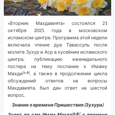
«Вторник Махдавията» состоялся 21
октября 2025 года в московском
исламском центре. Программа этой недели
включала чтение дуа Тавассуль после
молитв Зухур и Аср в хусейнии исламского
центра, публикацию еженедельного
постера на тему послание к Имаму
(а.ф)
Махди
, а также в продолжении цикла
обсуждений ответов на вопросы
Махдавията, был дан ответ на шестой
вопрос.
Знание о времени Пришествия (Зухура)
(а.ф)
Знает ли сам Имам Махди
о времени