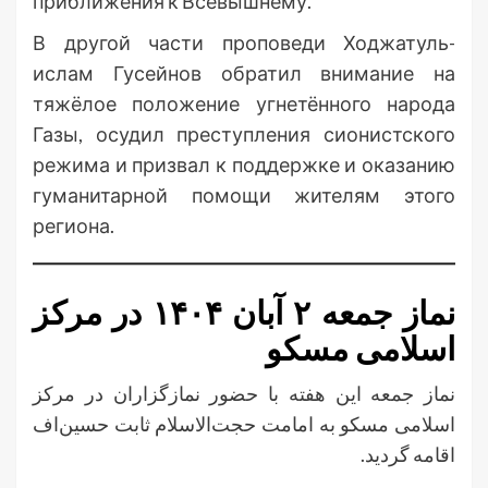
приближения к Всевышнему.
В другой части проповеди Ходжатуль-
ислам Гусейнов обратил внимание на
тяжёлое положение угнетённого народа
Газы, осудил преступления сионистского
режима и призвал к поддержке и оказанию
гуманитарной помощи жителям этого
региона.
نماز جمعه ۲ آبان ۱۴۰۴ در مرکز
اسلامی مسکو
نماز جمعه این هفته با حضور نمازگزاران در مرکز
اسلامی مسکو به امامت حجت‌الاسلام ثابت حسین‌اف
اقامه گردید.