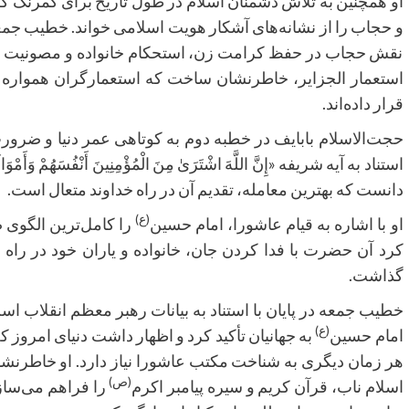
او همچنین به تلاش دشمنان اسلام در طول تاریخ برای کمرنگ کر
و حجاب را از نشانه‌های آشکار هویت اسلامی خواند. خطیب جمعه 
نقش حجاب در حفظ کرامت زن، استحکام خانواده و مصونیت فرهن
استعمار الجزایر، خاطرنشان ساخت که استعمارگران همواره
قرار داده‌اند.
حجت‌الاسلام بابایف در خطبه دوم به کوتاهی عمر دنیا و ضرور
استناد به آیه شریفه «إِنَّ اللَّهَ اشْتَرَىٰ مِنَ الْمُؤْمِنِينَ أَنْفُسَهُمْ وَأَمْ
دانست که بهترین معامله، تقدیم آن در راه خداوند متعال است.
(ع)
او با اشاره به قیام عاشورا، امام حسین
را کامل‌ترین الگوی 
کرد آن حضرت با فدا کردن جان، خانواده و یاران خود در راه خد
گذاشت.
خطیب جمعه در پایان با استناد به بیانات رهبر معظم انقل
(ع)
امام حسین
به جهانیان تأکید کرد و اظهار داشت دنیای امروز ک
هر زمان دیگری به شناخت مکتب عاشورا نیاز دارد. او خاطرن
(ص)
اسلام ناب، قرآن کریم و سیره پیامبر اکرم
را فراهم می‌ساز،