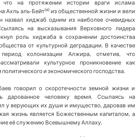
, что на протяжении истории враги ислама
(а)
а Ахль аль-Бейт
из общественной жизни и вели
н назвал хиджаб одним из наиболее очевидных
Ссылаясь на высказывания Верховного лидера
кнул роль хиджаба в сохранении достоинства
общества от культурной деградации. В качестве
 период колонизации Алжира, отметив, что
ассматривали культурное проникновение как
я политического и экономического господства.
баев говорил о скоротечности земной жизни и
ть дарованное человеку время. Ссылаясь на
пил у верующих их души и имущество, даровав им
еская жизнь является Божественным капиталом, а
ние её служению Всевышнему Аллаху.