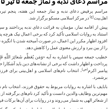
مراسم دعای ندبه و نماز جمعه ۵ تیر ۱۴۰۵ در مرکز اسلامی مسکو
(ع)
اهل‌بیت
در مرکز اسلامی مسکو برگزار شد.
پیش از اقامه نماز، مؤمنان به قرائت دعای ندبه پرداختند و 
استناد به روایات اسلامی تأکید کرد که برخی اعمال نیک هرچه پن
افزود اظهار مکرر این اعمال، در صورت آمیخته شدن با انگیزه 
را از بین ببرد و ارزش معنوی عمل را کاهش دهد.
خطیب جمعه سپس با اشاره به آیه «وَمَن یُعَظِّم شَعائِرَ اللَّهِ فَإ
پرداخت و اظهار داشت که برخی از نشانه‌های دین باید آشکارا ح
(ص)
پیامبر اکرم
انتخاب نام‌های اسلامی و اهل‌بیتی برای فرزن
برشمرد.
بابایف با اشاره به روایات مربوط به حقوق فرزند، انتخاب نام 
مهم‌ترین وظایف والدین دانست و تأکید کرد نام‌های برگرفته از پی
از شعائر الهی به شمار می‌روند و در روایات برای آن‌ها برکات .