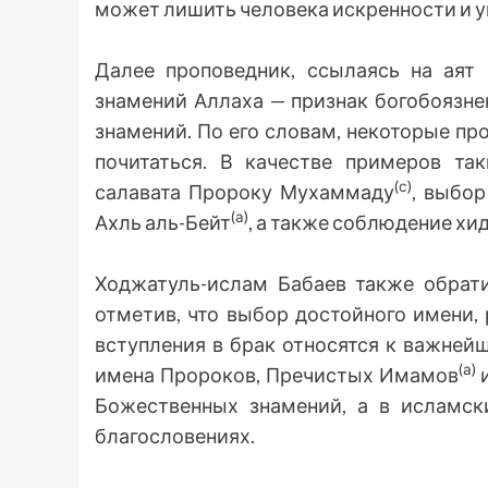
может лишить человека искренности и у
Далее проповедник, ссылаясь на аят 
знамений Аллаха — признак богобоязн
знамений. По его словам, некоторые п
почитаться. В качестве примеров та
(с)
салавата Пророку Мухаммаду
, выбор
(а)
Ахль аль-Бейт
, а также соблюдение хи
Ходжатуль-ислам Бабаев также обрати
отметив, что выбор достойного имени,
вступления в брак относятся к важней
(а)
имена Пророков, Пречистых Имамов
и
Божественных знамений, а в исламск
благословениях.