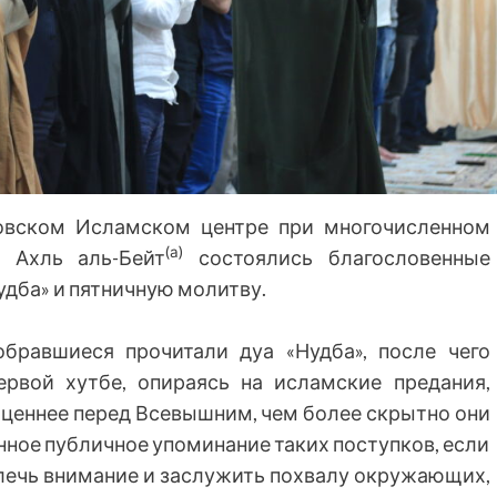
ковском Исламском центре при многочисленном
(а)
 Ахль аль-Бейт
состоялись благословенные
удба» и пятничную молитву.
бравшиеся прочитали дуа «Нудба», после чего
рвой хутбе, опираясь на исламские предания,
м ценнее перед Всевышним, чем более скрытно они
нное публичное упоминание таких поступков, если
лечь внимание и заслужить похвалу окружающих,