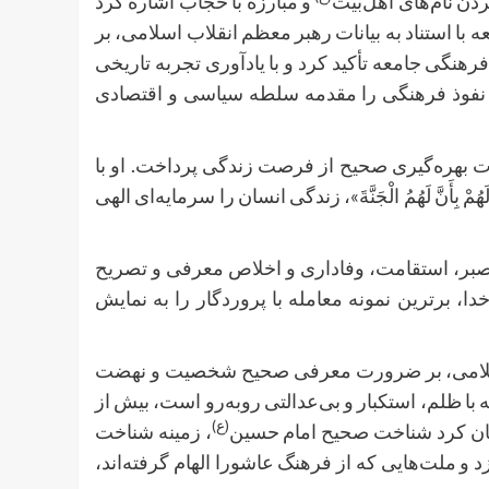
دن نام‌های اهل‌بیت
و مبارزه با حجاب اشاره کرد
با استناد به بیانات رهبر معظم انقلاب اسلامی، بر
گی جامعه تأکید کرد و با یادآوری تجربه تاریخی
 نفوذ فرهنگی را مقدمه سلطه سیاسی و اقتصادی
ت بهره‌گیری صحیح از فرصت زندگی پرداخت. او با
وَالَهُمْ بِأَنَّ لَهُمُ الْجَنَّةَ»، زندگی انسان را سرمایه‌ای الهی
صبر، استقامت، وفاداری و اخلاص معرفی و تصریح
ا، برترین نمونه معامله با پروردگار را به نمایش
اب اسلامی، بر ضرورت معرفی صحیح شخصیت و نهضت
ه با ظلم، استکبار و بی‌عدالتی روبه‌رو است، بیش از
(ع)
شان کرد شناخت صحیح امام حسین
، زمینه شناخت
د و ملت‌هایی که از فرهنگ عاشورا الهام گرفته‌اند