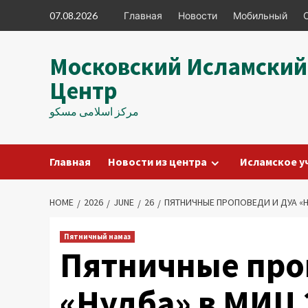
Skip
07.08.2026
Главная
Новости
Мобильный
to
content
Московский Исламский
Центр
مرکز اسلامی مسکو
Главная
Новости из центра
Исламское у
HOME
2026
JUNE
26
ПЯТНИЧНЫЕ ПРОПОВЕДИ И ДУА «НУ
Пятничный намаз
Пятничные про
«Нудба» в МИЦ 