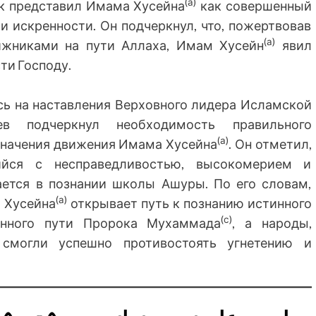
(а)
ик представил Имама Хусейна
как совершенный
 и искренности. Он подчеркнул, что, пожертвовав
(а)
ижниками на пути Аллаха, Имам Хусейн
явил
ти Господу.
сь на наставления Верховного лидера Исламской
ев подчеркнул необходимость правильного
(а)
значения движения Имама Хусейна
. Он отметил,
ийся с несправедливостью, высокомерием и
дается в познании школы Ашуры. По его словам,
(а)
 Хусейна
открывает путь к познанию истинного
(с)
енного пути Пророка Мухаммада
, а народы,
 смогли успешно противостоять угнетению и