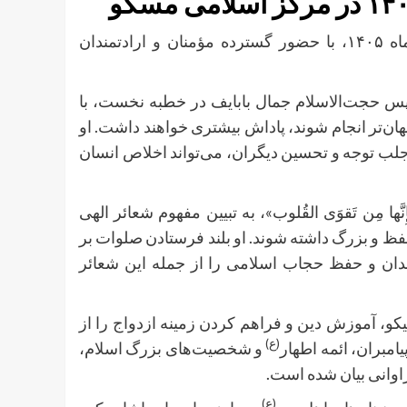
مراسم پرفیض دعای ندبه و نماز جمعه این هفته، پنجم تیرماه ۱۴۰۵، با حضور گسترده مؤمنان و ارادتمندان
سپس حجت‌الاسلام جمال بابایف در خطبه نخست، با
هان‌تر انجام شوند، پاداش بیشتری خواهند داشت. او
جلب توجه و تحسین دیگران، می‌تواند اخلاص انسان
ِنَّها مِن تَقوَى القُلوب»، به تبیین مفهوم شعائر الهی
فظ و بزرگ داشته شوند. او بلند فرستادن صلوات بر
، دان و حفظ حجاب اسلامی را از جمله این شعائر
نیکو، آموزش دین و فراهم کردن زمینه ازدواج را از
(ع)
امبران، ائمه اطهار
و شخصیت‌های بزرگ اسلام،
فراوانی بیان شده است
(ع)