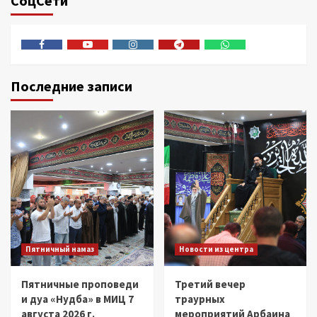
СоцСети
Facebook
Youtube
Instagram
Telegram
Whatsapp
Последние записи
Пятничный намаз
Новости из центра
Пятничные проповеди
Третий вечер
и дуа «Нудба» в МИЦ 7
траурных
августа 2026 г.
мероприятий Арбаина