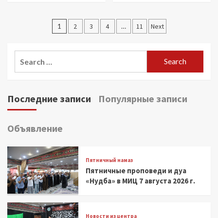
Posts
1
2
3
4
…
11
Next
pagination
Search
for:
Последние записи
Популярные записи
Объявление
Пятничный намаз
Пятничные проповеди и дуа
«Нудба» в МИЦ 7 августа 2026 г.
Новости из центра